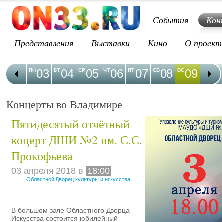
События
Кон
Представления
Выставки
Кино
О проект
03
04
05
06
07
08
09
1
ПН
ВТ
СР
ЧТ
ПТ
СБ
ВС
ПН
Концерты во Владимире
Пятидесятый отчётный
коцерт ДШИ №2 им. С.С.
Прокофьева
03 апреля 2018 в
18:00
Областной Дворец культуры и искусства
В большом зале Областного Дворца
Искусства состоится юбилейный