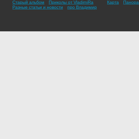
Старый альбом
Приколы от VladimiRа
Карта
Панор
Разные статьи и новости
про Владимир