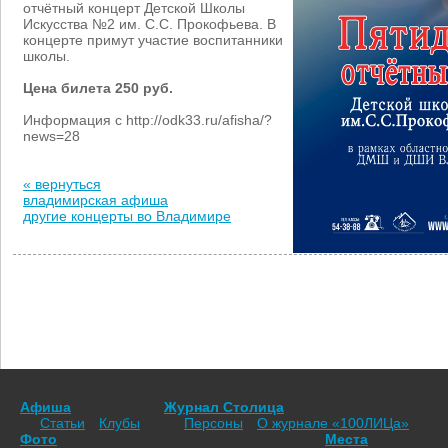
отчётный концерт Детской Школы
Искусства №2 им. С.С. Прокофьева. В
концерте примут участие воспитанники
школы.
Цена билета 250 руб.
Информация с http://odk33.ru/afisha/?
news=28
« вернуться
владимирская афиша
другие концерты во Владимире
Афиша
Журнал Столица
Статьи
Клубы
Персоны
О журнале «100ЛИЦа»
Фото
Места