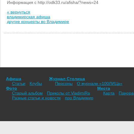
Информация с http://odk33.ru/afisha/?news=24
« вернуться
владимирская афиша
другие концерты во Владимире
Афиша
Журнал Столица
Статьи
Клубы
Персоны
О журнале «100ЛИЦа»
Фото
Места
Старый альбом
Приколы от VladimiRа
Карта
Панор
Разные статьи и новости
про Владимир