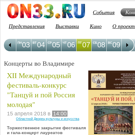
События
Кон
Представления
Выставки
Кино
О проект
03
04
05
06
07
08
09
1
ПН
ВТ
СР
ЧТ
ПТ
СБ
ВС
ПН
Концерты во Владимире
XII Международный
фестиваль-конкурс
"Танцуй и пой Россия
молодая"
15 апреля 2018 в
14:00
Областной Дворец культуры и искусства
Торжественное закрытие фестиваля
и гала-концерт лауреатов