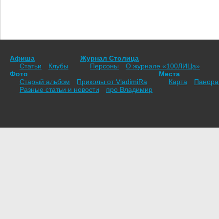
Афиша
Журнал Столица
Статьи
Клубы
Персоны
О журнале «100ЛИЦа»
Фото
Места
Старый альбом
Приколы от VladimiRа
Карта
Панор
Разные статьи и новости
про Владимир