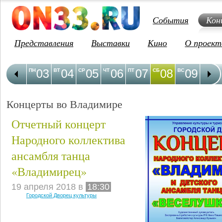
События
Кон
Представления
Выставки
Кино
О проект
03
04
05
06
07
08
09
1
ПН
ВТ
СР
ЧТ
ПТ
СБ
ВС
ПН
Концерты во Владимире
Отчетный концерт
Народного коллектива
ансамбля танца
«Владимирец»
19 апреля 2018 в
18:30
Городской Дворец культуры