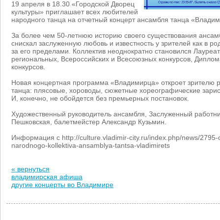
19 апреля в 18.30 «Городской Дворец
культуры» приглашает всех любителей
народного танца на отчетный концерт ансамбля танца «Влади
За более чем 50-летнюю историю своего существования анса
снискал заслуженную любовь и известность у зрителей как в ро
за его пределами. Коллектив неоднократно становился Лауреат
региональных, Всероссийских и Всесоюзных конкурсов, Дипл
конкурсов.
Новая концертная программа «Владимирца» откроет зрителю 
танца: плясовые, хороводы, сюжетные хореографические зарис
И, конечно, не обойдется без премьерных постановок.
Художественный руководитель ансамбля, Заслуженный работни
Пешковская, балетмейстер Александр Кузьмин.
Информация с http://culture.vladimir-city.ru/index.php/news/2795-o
narodnogo-kollektiva-ansamblya-tantsa-vladimirets
« вернуться
владимирская афиша
другие концерты во Владимире