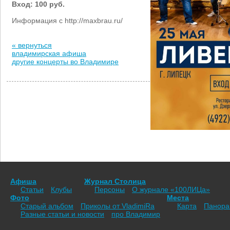
Вход: 100 руб.
Информация с http://maxbrau.ru/
« вернуться
владимирская афиша
другие концерты во Владимире
Афиша
Журнал Столица
Статьи
Клубы
Персоны
О журнале «100ЛИЦа»
Фото
Места
Старый альбом
Приколы от VladimiRа
Карта
Панор
Разные статьи и новости
про Владимир