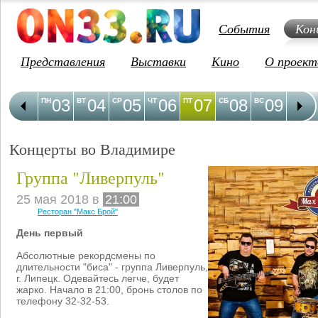
События
Кон
Представления
Выставки
Кино
О проект
03
04
05
06
07
08
09
1
ПН
ВТ
СР
ЧТ
ПТ
СБ
ВС
ПН
Концерты во Владимире
Группа "Ливерпуль"
25 мая 2018 в
21:00
Ресторан "Макс Брой"
День первый
Абсолютные рекордсмены по
длительности "биса" - группа Ливерпуль,
г. Липецк. Одевайтесь легче, будет
жарко. Начало в 21:00, бронь столов по
телефону 32-32-53.