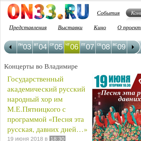
События
Кон
Представления
Выставки
Кино
О проект
03
04
05
06
07
08
09
1
ПН
ВТ
СР
ЧТ
ПТ
СБ
ВС
ПН
Концерты во Владимире
Государственный
академический русский
народный хор им
М.Е.Пятницкого с
программой «Песня эта
русская, давних дней…»
19 июня 2018 в
18:30