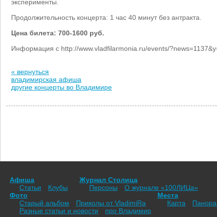
эксперименты.
Продолжительность концерта: 1 час 40 минут без антракта.
Цена билета: 700-1600 руб.
Информация с http://www.vladfilarmonia.ru/events/?news=1137
« вернуться
владимирская афиша
другие концерты во Владимире
Афиша
Журнал Столица
Статьи
Клубы
Персоны
О журнале «100ЛИЦа»
Фото
Места
Старый альбом
Приколы от VladimiRа
Карта
Панор
Разные статьи и новости
про Владимир