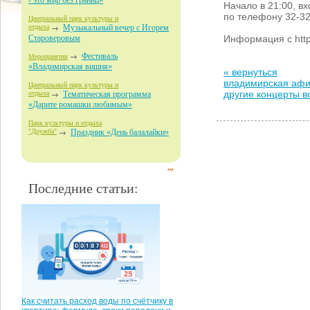
- это мир без границ»
Начало в 21:00, в
по телефону 32-32
Центральный парк культуры и
отдыха
Музыкальный вечер с Игорем
Информация с http
Староверовым
Фестиваль
Мероприятия
«Владимирская вишня»
« вернуться
владимирская аф
Центральный парк культуры и
другие концерты 
отдыха
Тематическая программа
«Дарите ромашки любимым»
Парк культуры и отдыха
"Дружба"
Праздник «День балалайки»
...
Последние статьи:
Как считать расход воды по счётчику в