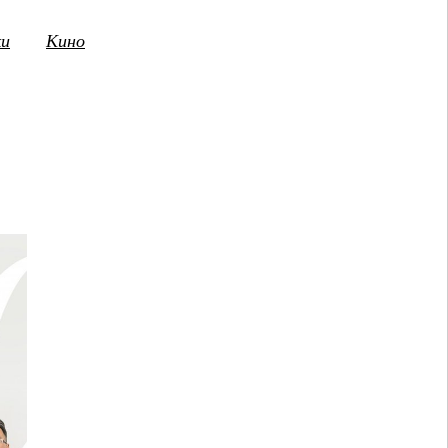
ки
Кино
3
14
15
16
17
18
19
20
21
2
ПТ
СБ
ВС
ПН
ВТ
СР
ЧТ
ПТ
СБ