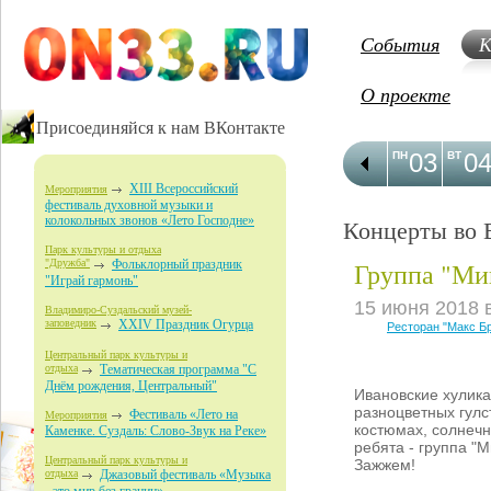
События
К
О проекте
Присоединяйся к нам ВКонтакте
03
0
ПН
ВТ
XIII Всероссийский
Мероприятия
фестиваль духовной музыки и
колокольных звонов «Лето Господне»
Концерты во 
Парк культуры и отдыха
Группа "Ми
"Дружба"
Фольклорный праздник
"Играй гармонь"
15 июня 2018 
Владимиро-Суздальский музей-
заповедник
XXIV Праздник Огурца
Ресторан "Макс Б
Центральный парк культуры и
отдыха
Тематическая программа "С
Днём рождения, Центральный"
Ивановские хулика
разноцветных гулс
Фестиваль «Лето на
Мероприятия
костюмах, солнеч
Каменке. Суздаль: Слово-Звук на Реке»
ребята - группа "М
Центральный парк культуры и
Зажжем!
отдыха
Джазовый фестиваль «Музыка