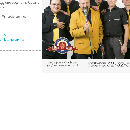
ход свободный, бронь
-53.
://maxbrau.ru/
иша
во Владимире