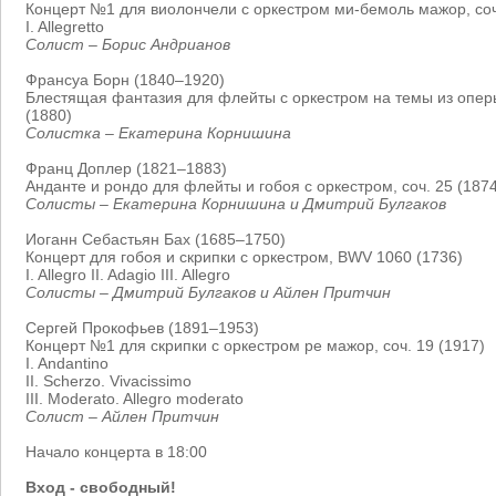
Концерт №1 для виолончели с оркестром ми-бемоль мажор, соч
I. Allegretto
Солист – Борис Андрианов
Франсуа Борн (1840–1920)
Блестящая фантазия для флейты с оркестром на темы из опер
(1880)
Солистка – Екатерина Корнишина
Франц Доплер (1821–1883)
Анданте и рондо для флейты и гобоя с оркестром, соч. 25 (187
Солисты – Екатерина Корнишина и Дмитрий Булгаков
Иоганн Себастьян Бах (1685–1750)
Концерт для гобоя и скрипки с оркестром, BWV 1060 (1736)
I. Allegro II. Adagio III. Allegro
Солисты – Дмитрий Булгаков и Айлен Притчин
Сергей Прокофьев (1891–1953)
Концерт №1 для скрипки с оркестром ре мажор, соч. 19 (1917)
I. Andantino
II. Scherzo. Vivacissimo
III. Moderato. Allegro moderato
Солист – Айлен Притчин
Начало концерта в 18:00
Вход - свободный!