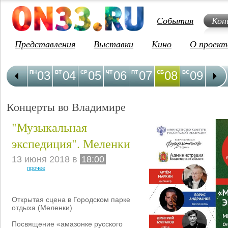
События
Кон
Представления
Выставки
Кино
О проект
03
04
05
06
07
08
09
1
ПН
ВТ
СР
ЧТ
ПТ
СБ
ВС
ПН
Концерты во Владимире
"Музыкальная
экспедиция". Меленки
13 июня 2018 в
18:00
прочее
Открытая сцена в Городском парке
отдыха (Меленки)
Посвящение «амазонке русского