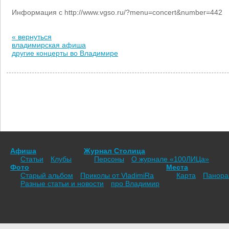
Информация с http://www.vgso.ru/?menu=concert&number=442
« вернуться
владимирская афиша
другие концерты во Владимире
Афиша
Журнал Столица
Статьи
Клубы
Персоны
О журнале «100ЛИЦа»
Фото
Места
Старый альбом
Приколы от VladimiRа
Карта
Панор
Разные статьи и новости
про Владимир