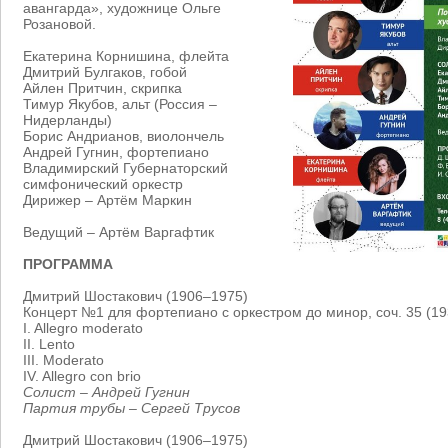
авангарда», художнице Ольге
Розановой.
Екатерина Корнишина, флейта
Дмитрий Булгаков, гобой
Айлен Притчин, скрипка
Тимур Якубов, альт (Россия –
Нидерланды)
Борис Андрианов, виолончель
Андрей Гугнин, фортепиано
Владимирский Губернаторский
симфонический оркестр
Дирижер – Артём Маркин
Ведущий – Артём Варгафтик
ПРОГРАММА
Дмитрий Шостакович (1906–1975)
Концерт №1 для фортепиано с оркестром до минор, соч. 35 (19
I. Allegro moderato
II. Lento
III. Moderato
IV. Allegro con brio
Солист – Андрей Гугнин
Партия трубы – Сергей Трусов
Дмитрий Шостакович (1906–1975)