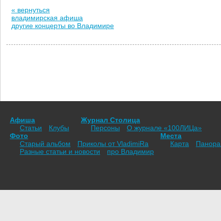
« вернуться
владимирская афиша
другие концерты во Владимире
Афиша
Журнал Столица
Статьи
Клубы
Персоны
О журнале «100ЛИЦа»
Фото
Места
Старый альбом
Приколы от VladimiRа
Карта
Панор
Разные статьи и новости
про Владимир