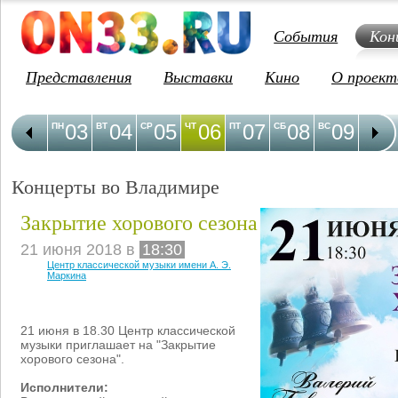
События
Кон
Представления
Выставки
Кино
О проект
03
04
05
06
07
08
09
1
ПН
ВТ
СР
ЧТ
ПТ
СБ
ВС
ПН
Концерты во Владимире
Закрытие хорового сезона
21 июня 2018 в
18:30
Центр классической музыки имени А. Э.
Маркина
21 июня в 18.30 Центр классической
музыки приглашает на "Закрытие
хорового сезона".
Исполнители: