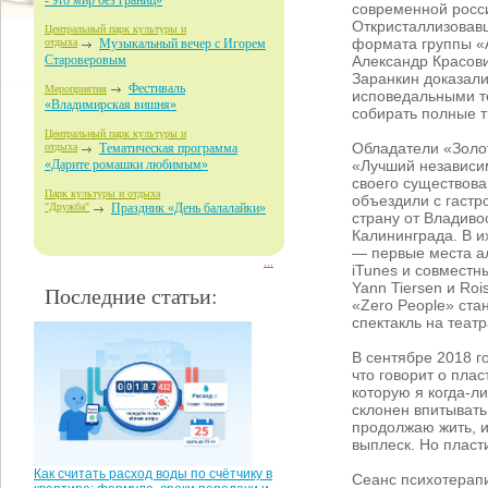
- это мир без границ»
современной росс
Откристаллизовавш
Центральный парк культуры и
формата группы «
отдыха
Музыкальный вечер с Игорем
Александр Красов
Староверовым
Заранкин доказали
Фестиваль
Мероприятия
исповедальными т
«Владимирская вишня»
собирать полные 
Центральный парк культуры и
Обладатели «Золот
отдыха
Тематическая программа
«Лучший независим
«Дарите ромашки любимым»
своего существова
Парк культуры и отдыха
объездили с гаст
"Дружба"
Праздник «День балалайки»
страну от Владиво
Калининграда. В и
— первые места а
...
iTunes и совместн
Yann Tiersen и Roi
Последние статьи:
«Zero People» ста
спектакль на теат
В сентябре 2018 г
что говорит о пла
которую я когда-л
склонен впитывать
продолжаю жить, 
выплеск. Но пласт
Как считать расход воды по счётчику в
Сеанс психотерапи