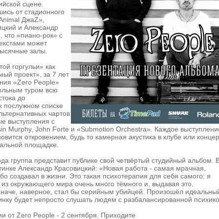
ийской сцене.
ись от стадионного
Animal ДжаZ»,
ицкий и Александр
, что «пиано-рок» с
екстами может
тысячные залы.
ой горгульи» как
ый проект», за 7 лет
ния «Zero People»
рольным туром всю
стока до
х послужном списке
льтернативных чартов
ые выступления с
sin Murphy, John Forte и «Submotion Orchestra». Каждое выступлени
новится откровением, будь то камерная акустика в клубе или концер
ральной площадке.
ода группа представит публике свой четвёртый студийный альбом. 
стинке Александр Красовицкий: «Новая работа - самая мрачная,
ибо создавал в жизни. Это такая психотерапия для себя самого: я
 из окружающего мира очень много тёмного и, выдавая это,
иначе, наверное, стал бы серийным убийцей. Произошёл идеальны
инку будет непросто слушать людям с разбалансированной психико
и от Zero People - 2 сентября. Приходите