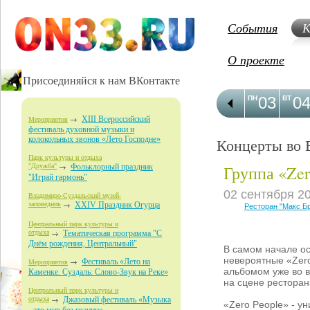
События
К
О проекте
Присоединяйся к нам ВКонтакте
03
0
ПН
ВТ
XIII Всероссийский
Мероприятия
фестиваль духовной музыки и
колокольных звонов «Лето Господне»
Концерты во 
Парк культуры и отдыха
Группа «Zer
"Дружба"
Фольклорный праздник
"Играй гармонь"
02 сентября 2
Владимиро-Суздальский музей-
заповедник
XXIV Праздник Огурца
Ресторан "Макс Б
Центральный парк культуры и
отдыха
Тематическая программа "С
Днём рождения, Центральный"
В самом начале ос
невероятные «Zer
Фестиваль «Лето на
Мероприятия
альбомом уже во в
Каменке. Суздаль: Слово-Звук на Реке»
на сцене ресторан
Центральный парк культуры и
отдыха
Джазовый фестиваль «Музыка
«Zero People» - у