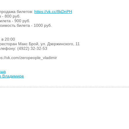
продажа билетов:
https://vk.cc/8kDnPH
 - 800 руб.
илета - 900 руб.
оимость билета - 1000 руб.
я
в 20:00
ресторан Макс Брой, ул. Дзержинского, 11
елефону: (4922) 32-32-53
://vk.com/zeropeople_vladimir
иша
во Владимире