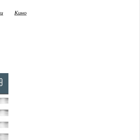
ки
Кино
3
14
15
16
17
18
19
20
21
2
ПТ
СБ
ВС
ПН
ВТ
СР
ЧТ
ПТ
СБ