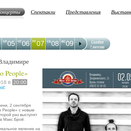
онцерты
Спектакли
Представления
Выстав
Сегодня
4
05
06
07
08
09
10
11
12
1
СР
ЧТ
ПТ
СБ
ВС
ПН
ВТ
СР
ЧТ
7 августа
Владимире
o People»
018 в
20:00
рой"
ени, 2 сентября
o People» с новым
торой раз выступят
а Макс Брой.
никальное явление на