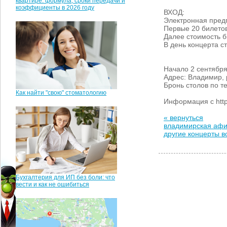
квартире: формула, сроки передачи и
коэффициенты в 2026 году
ВХОД:
Электронная пред
Первые 20 билетов
Далее стоимость б
В день концерта ст
Начало
2 сентябр
Адрес: Владимир, 
Бронь столов по т
Как найти "свою" стоматологию
Информация с https
« вернуться
владимирская аф
другие концерты 
Бухгалтерия для ИП без боли: что
вести и как не ошибиться