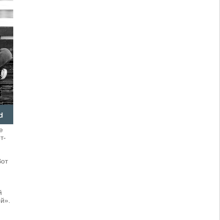
е
т-
Вот
й
й».