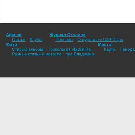
Афиша
Журнал Столица
Статьи
Клубы
Персоны
О журнале «100ЛИЦа»
Фото
Места
Старый альбом
Приколы от VladimiRа
Карта
Панор
Разные статьи и новости
про Владимир