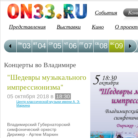
События
Кон
Представления
Выставки
Кино
О проект
03
04
05
06
07
08
09
1
ПН
ВТ
СР
ЧТ
ПТ
СБ
ВС
ПН
Концерты во Владимире
"Шедевры музыкального
импрессионизма"
05 октября 2018 в
18:30
Центр классической музыки имени А. Э.
Маркина
Владимирский Губернаторский
симфонический оркестр
Дирижер - Артем Маркин