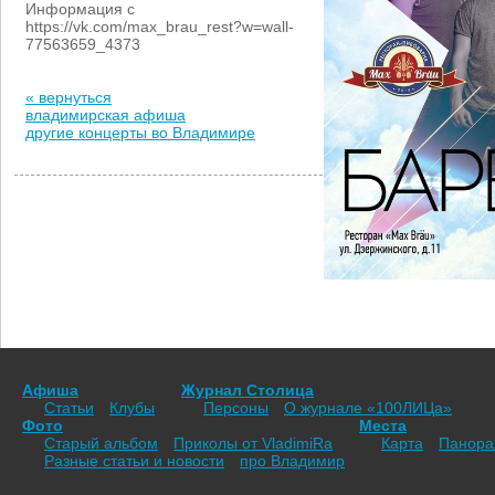
Информация с
https://vk.com/max_brau_rest?w=wall-
77563659_4373
« вернуться
владимирская афиша
другие концерты во Владимире
Афиша
Журнал Столица
Статьи
Клубы
Персоны
О журнале «100ЛИЦа»
Фото
Места
Старый альбом
Приколы от VladimiRа
Карта
Панор
Разные статьи и новости
про Владимир