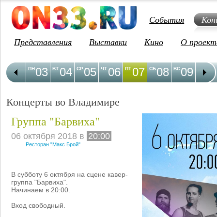
События
Кон
Представления
Выставки
Кино
О проект
03
04
05
06
07
08
09
1
ПН
ВТ
СР
ЧТ
ПТ
СБ
ВС
ПН
Концерты во Владимире
Группа "Барвиха"
06 октября 2018 в
20:00
Ресторан "Макс Брой"
В субботу 6 октября на сцене кавер-
группа "Барвиха".
Начинаем в 20:00.
Вход свободный.