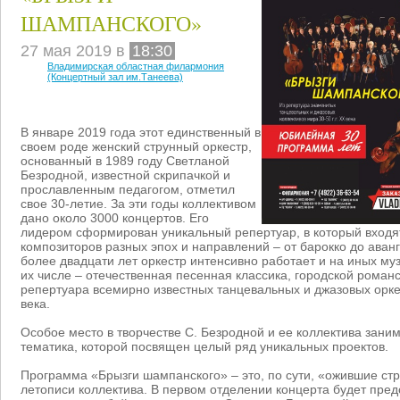
ШАМПАНСКОГО»
27 мая 2019 в
18:30
Владимирская областная филармония
(Концертный зал им.Танеева)
В январе 2019 года этот единственный в
своем роде женский струнный оркестр,
основанный в 1989 году Светланой
Безродной, известной скрипачкой и
прославленным педагогом, отметил
свое 30-летие. За эти годы коллективом
дано около 3000 концертов. Его
лидером сформирован уникальный репертуар, в который входя
композиторов разных эпох и направлений – от барокко до аванг
более двадцати лет оркестр интенсивно работает и на иных му
их числе – отечественная песенная классика, городской романс
репертуара всемирно известных танцевальных и джазовых оркес
века.
Особое место в творчестве С. Безродной и ее коллектива зани
тематика, которой посвящен целый ряд уникальных проектов.
Программа «Брызги шампанского» – это, по сути, «ожившие ст
летописи коллектива. В первом отделении концерта будет пре