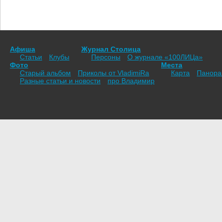
Афиша
Журнал Столица
Статьи
Клубы
Персоны
О журнале «100ЛИЦа»
Фото
Места
Старый альбом
Приколы от VladimiRа
Карта
Панор
Разные статьи и новости
про Владимир