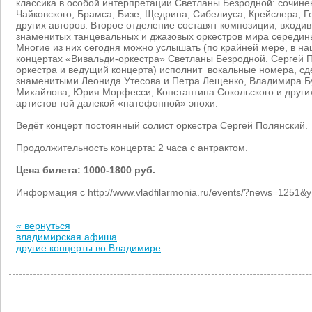
классика в особой интерпретации Светланы Безродной: сочине
Чайковского, Брамса, Бизе, Щедрина, Сибелиуса, Крейслера, 
других авторов. Второе отделение составят композиции, входи
знаменитых танцевальных и джазовых оркестров мира середин
Многие из них сегодня можно услышать (по крайней мере, в на
концертах «Вивальди-оркестра» Светланы Безродной. Сергей П
оркестра и ведущий концерта) исполнит вокальные номера, сд
знаменитыми Леонида Утесова и Петра Лещенко, Владимира Б
Михайлова, Юрия Морфесси, Константина Сокольского и других
артистов той далекой «патефонной» эпохи.
Ведёт концерт постоянный солист оркестра Сергей Полянский.
Продолжительность концерта: 2 часа с антрактом.
Цена билета: 1000-1800 руб.
Информация с http://www.vladfilarmonia.ru/events/?news=125
« вернуться
владимирская афиша
другие концерты во Владимире