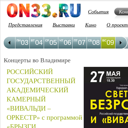
События
Кон
Представления
Выставки
Кино
О проект
03
04
05
06
07
08
09
1
ПН
ВТ
СР
ЧТ
ПТ
СБ
ВС
ПН
Концерты во Владимире
РОССИЙСКИЙ
ГОСУДАРСТВЕННЫЙ
АКАДЕМИЧЕСКИЙ
КАМЕРНЫЙ
«ВИВАЛЬДИ –
ОРКЕСТР» с программой
«БРЫЗГИ