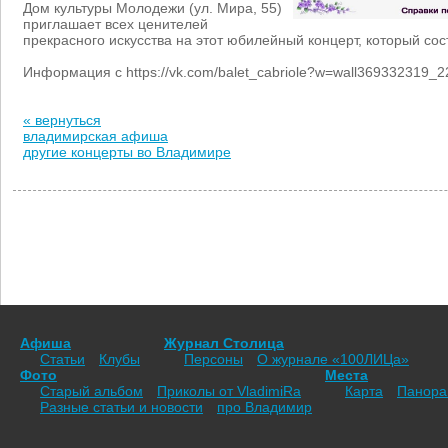
Дом культуры Молодежи (ул. Мира, 55)
приглашает всех ценителей
прекрасного искусства на этот юбилейный концерт, который сос
Информация с https://vk.com/balet_cabriole?w=wall369332319_2
« вернуться
владимирская афиша
другие концерты во Владимире
Афиша
Журнал Столица
Статьи
Клубы
Персоны
О журнале «100ЛИЦа»
Фото
Места
Старый альбом
Приколы от VladimiRа
Карта
Панор
Разные статьи и новости
про Владимир