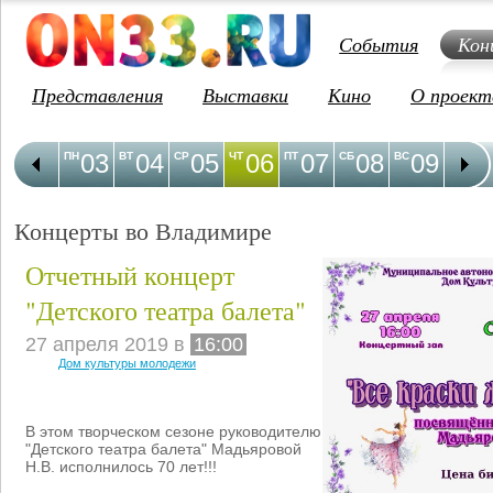
События
Кон
Представления
Выставки
Кино
О проект
03
04
05
06
07
08
09
1
ПН
ВТ
СР
ЧТ
ПТ
СБ
ВС
ПН
Концерты во Владимире
Отчетный концерт
"Детского театра балета"
27 апреля 2019 в
16:00
Дом культуры молодежи
В этом творческом сезоне руководителю
"Детского театра балета" Мадьяровой
Н.В. исполнилось 70 лет!!!