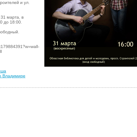
роителей и ул.
 31 марта, в
0 до 18:00.
вободный.
nt179884391?w=wall-
l
иша
во Владимире