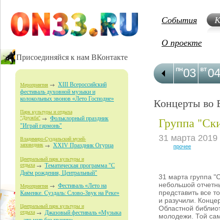
События
К
О проекте
Присоединяйся к нам ВКонтакте
03
0
ПН
ВТ
XIII Всероссийский
Мероприятия
фестиваль духовной музыки и
колокольных звонов «Лето Господне»
Концерты во 
Парк культуры и отдыха
Группа "Ск
"Дружба"
Фольклорный праздник
"Играй гармонь"
31 марта 2019
Владимиро-Суздальский музей-
заповедник
XXIV Праздник Огурца
прочее
Центральный парк культуры и
отдыха
Тематическая программа "С
Днём рождения, Центральный"
31 марта группа "
небольшой отчетны
Фестиваль «Лето на
Мероприятия
представить все то
Каменке. Суздаль: Слово-Звук на Реке»
и разучили. Конце
Центральный парк культуры и
Областной библиот
отдыха
Джазовый фестиваль «Музыка
молодежи. Той сам