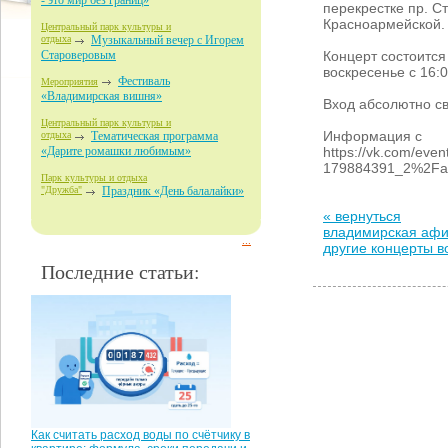
- это мир без границ»
перекрестке пр. Ст
Красноармейской.
Центральный парк культуры и
отдыха
Музыкальный вечер с Игорем
Концерт состоится
Староверовым
воскресенье с 16:0
Фестиваль
Мероприятия
«Владимирская вишня»
Вход абсолютно с
Центральный парк культуры и
Информация с
отдыха
Тематическая программа
https://vk.com/eve
«Дарите ромашки любимым»
179884391_2%2Fal
Парк культуры и отдыха
"Дружба"
Праздник «День балалайки»
« вернуться
владимирская аф
...
другие концерты 
Последние статьи:
Как считать расход воды по счётчику в