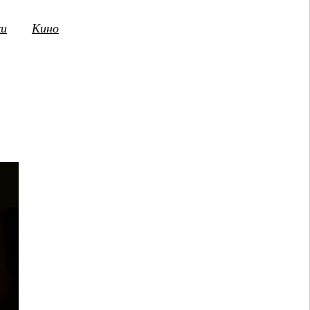
ки
Кино
3
14
15
16
17
18
19
20
21
2
ПТ
СБ
ВС
ПН
ВТ
СР
ЧТ
ПТ
СБ