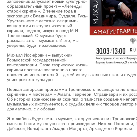
заповедник запускает новый культурно-
образовательный проект – «Легенды
старой скрипки». В течение года в
экспозициях Владимира, Суздаля, Гусь-
Хрустального с десятью лекциями-
концертами выступит известный
скрипач, педагог, искусствовед М.И.
Трояновский. О музыке будет
рассказывать – музыкант. И это, мы
уверены, будет незабываемо!
Михаил Иосифович – выпускник
Горьковской государственной
консерватории. Свою творческую жизнь
скрипач посвятил воспитанию нового
поколения исполнителей – детей из музыкальных школ и студен
университета культуры.
Первая авторская программа Трояновского посвящена легенд
скрипичным мастерам – Амати, Гварнери, Страдивари и их рос
Об истории возникновения скрипки, о таинстве создания непо
музыкальных инструментов, о судьбах великих творцов лектор г
драматично, с любовью.
Эта любовь будет петь в музыке, которую исполнит Трояновский,
смычок. Гости музея услышат произведения Николо Паганини, 
Дебюсси, Вольфганга Амадея Моцарта, Арканджело Корелли…