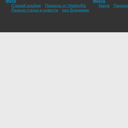
Фото
Места
Старый альбом
Приколы от VladimiRа
Карта
Панор
Разные статьи и новости
про Владимир