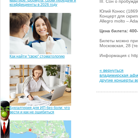
квартире: формула, сроки передачи и
III. Сон о пробужд
коэффициенты в 2026 году
Юлий Конюс (1869
Концерт для скрип
Allegro molto – Ada
Цена билета: 400
Билеты можно прио
Московская, 28 (те
Информация с htt
Как найти "свою" стоматологию
« вернуться
владимирская аф
другие концерты 
Бухгалтерия для ИП без боли: что
вести и как не ошибиться