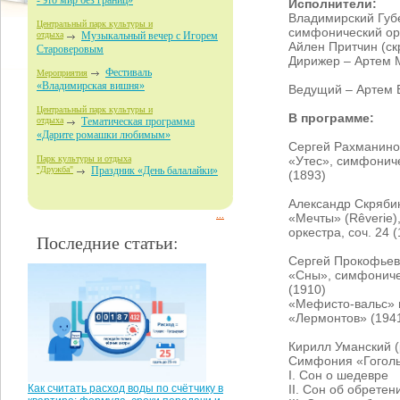
- это мир без границ»
Исполнители:
Владимирский Губ
Центральный парк культуры и
симфонический ор
отдыха
Музыкальный вечер с Игорем
Айлен Притчин (ск
Староверовым
Дирижер – Артем 
Фестиваль
Мероприятия
«Владимирская вишня»
Ведущий – Артем 
Центральный парк культуры и
В программе:
отдыха
Тематическая программа
«Дарите ромашки любимым»
Сергей Рахманино
«Утес», симфонич
Парк культуры и отдыха
"Дружба"
Праздник «День балалайки»
(1893)
Александр Скряби
...
«Мечты» (Rêverie)
оркестра, соч. 24 
Последние статьи:
Сергей Прокофьев
«Сны», симфоничес
(1910)
«Мефисто-вальс» и
«Лермонтов» (194
Кирилл Уманский (
Симфония «Гоголь
I. Сон о шедевре
II. Сон об обретен
Как считать расход воды по счётчику в