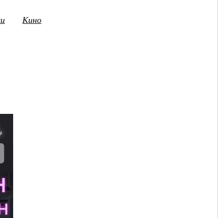
ки
Кино
3
14
15
16
17
18
19
20
21
2
ПТ
СБ
ВС
ПН
ВТ
СР
ЧТ
ПТ
СБ