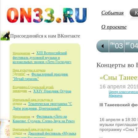
События
К
О проекте
Присоединяйся к нам ВКонтакте
03
0
ПН
ВТ
XIII Всероссийский
Мероприятия
фестиваль духовной музыки и
колокольных звонов «Лето Господне»
Концерты во 
Парк культуры и отдыха
«Сны Танее
"Дружба"
Фольклорный праздник
"Играй гармонь"
16 апреля 201
Владимиро-Суздальский музей-
заповедник
XXIV Праздник Огурца
Центр классическ
Маркина
Центральный парк культуры и
отдыха
Тематическая программа "С
III Танеевский ф
Днём рождения, Центральный"
Фестиваль «Лето на
Мероприятия
16 апреля в 18:30
Каменке. Суздаль: Слово-Звук на Реке»
музыки приглашае
программу «Сны Т
Центральный парк культуры и
отдыха
Джазовый фестиваль «Музыка