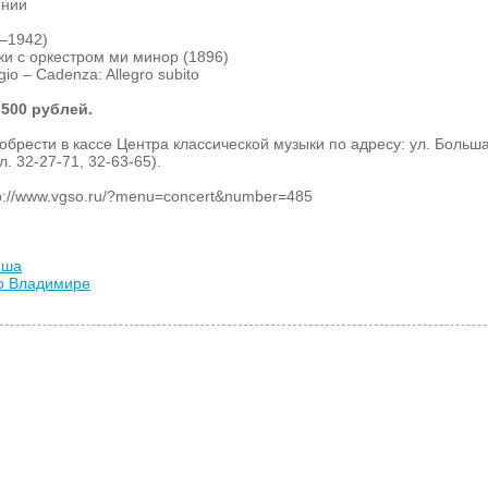
ении
–1942)
ки с оркестром ми минор (1896)
gio – Cadenza: Allegro subito
-500 рублей.
брести в кассе Центра классической музыки по адресу: ул. Больш
л. 32-27-71, 32-63-65).
p://www.vgso.ru/?menu=concert&number=485
иша
во Владимире