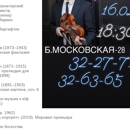
ернаторский
кестр
рипка)
Маркин
Варгафтик
в (1873–1943)
еская фантазия
н (1871–1915)
, прелюдия для
(1898)
 (1891–1953)
кая картина, соч. 6
з музыки к к/ф
1)
р. 1962)
-портрет» (2019). Мировая премьера
ии богатства