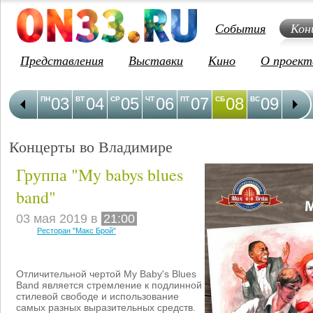
События
Кон
Представления
Выставки
Кино
О проект
03
04
05
06
07
08
09
1
ПН
ВТ
СР
ЧТ
ПТ
СБ
ВС
ПН
Концерты во Владимире
Группа "My babys blues
band"
03 мая 2019 в
21:00
Ресторан "Макс Брой"
Отличительной чертой My Baby's Blues
Band является стремление к подлинной
стилевой свободе и использование
самых разных выразительных средств.