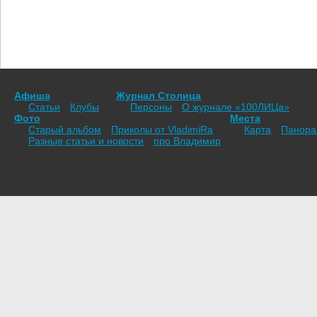
Афиша
Журнал Столица
Статьи
Клубы
Персоны
О журнале «100ЛИЦа»
Фото
Места
Старый альбом
Приколы от VladimiRа
Карта
Панор
Разные статьи и новости
про Владимир