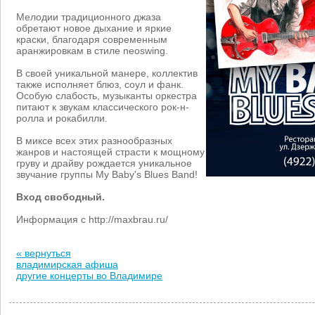
Мелодии традиционного джаза
обретают новое дыхание и яркие
краски, благодаря современным
аранжировкам в стиле neoswing.
В своей уникальной манере, коллектив
также исполняет блюз, соул и фанк.
Особую слабость, музыканты оркестра
питают к звукам классического рок-н-
ролла и рокабилли.
В миксе всех этих разнообразных
жанров и настоящей страсти к мощному
груву и драйву рождается уникальное
звучание группы My Baby's Blues Band!
Вход свободный.
Информация с http://maxbrau.ru/
« вернуться
владимирская афиша
другие концерты во Владимире