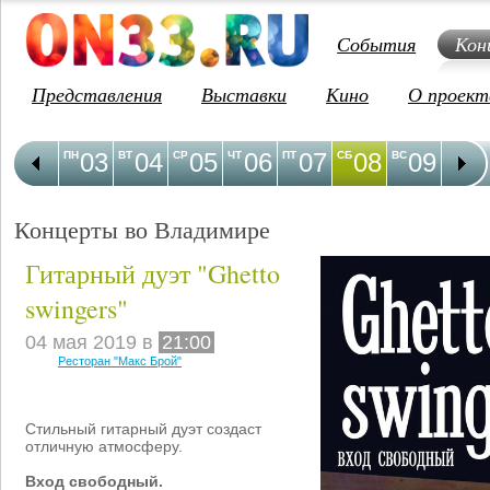
События
Кон
Представления
Выставки
Кино
О проект
03
04
05
06
07
08
09
1
ПН
ВТ
СР
ЧТ
ПТ
СБ
ВС
ПН
Концерты во Владимире
Гитарный дуэт "Ghetto
swingers"
04 мая 2019 в
21:00
Ресторан "Макс Брой"
Стильный гитарный дуэт создаст
отличную атмосферу.
Вход свободный.