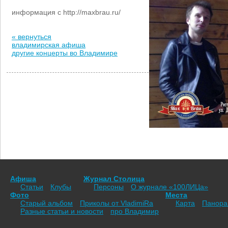
информация с http://maxbrau.ru/
« вернуться
владимирская афиша
другие концерты во Владимире
Афиша
Журнал Столица
Статьи
Клубы
Персоны
О журнале «100ЛИЦа»
Фото
Места
Старый альбом
Приколы от VladimiRа
Карта
Панор
Разные статьи и новости
про Владимир