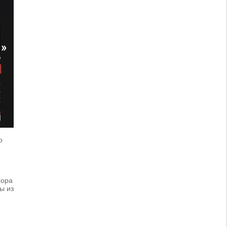
о
хора
ы из