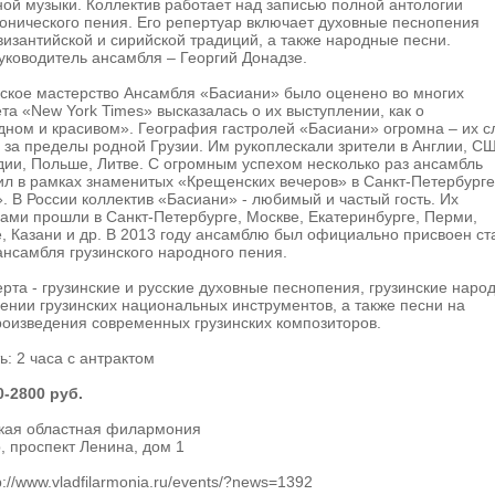
ой музыки. Коллектив работает над записью полной антологии
онического пения. Его репертуар включает духовные песнопения
 византийской и сирийской традиций, а также народные песни.
ководитель ансамбля – Георгий Донадзе.
еское мастерство Ансамбля «Басиани» было оценено во многих
ета «New York Times» высказалась о их выступлении, как о
дном и красивом». География гастролей «Басиани» огромна – их с
 за пределы родной Грузии. Им рукоплескали зрители в Англии, С
ии, Польше, Литве. С огромным успехом несколько раз ансамбль
л в рамках знаменитых «Крещенских вечеров» в Санкт-Петербурге
. В России коллектив «Басиани» - любимый и частый гость. Их
ами прошли в Санкт-Петербурге, Москве, Екатеринбурге, Перми,
 Казани и др. В 2013 году ансамблю был официально присвоен ст
ансамбля грузинского народного пения.
рта - грузинские и русские духовные песнопения, грузинские наро
ении грузинских национальных инструментов, а также песни на
роизведения современных грузинских композиторов.
: 2 часа с антрактом
0-2800 руб.
кая областная филармония
р, проспект Ленина, дом 1
//www.vladfilarmonia.ru/events/?news=1392