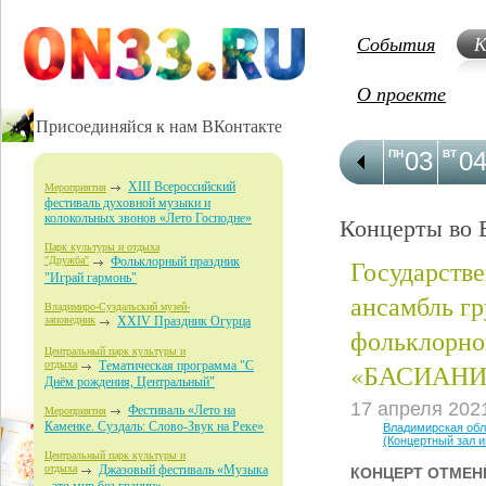
События
К
О проекте
Присоединяйся к нам ВКонтакте
03
0
ПН
ВТ
XIII Всероссийский
Мероприятия
фестиваль духовной музыки и
колокольных звонов «Лето Господне»
Концерты во 
Парк культуры и отдыха
Государств
"Дружба"
Фольклорный праздник
"Играй гармонь"
ансамбль гр
Владимиро-Суздальский музей-
заповедник
XXIV Праздник Огурца
фольклорно
Центральный парк культуры и
«БАСИАНИ
отдыха
Тематическая программа "С
Днём рождения, Центральный"
17 апреля 202
Фестиваль «Лето на
Мероприятия
Каменке. Суздаль: Слово-Звук на Реке»
Владимирская об
(Концертный зал 
Центральный парк культуры и
отдыха
Джазовый фестиваль «Музыка
КОНЦЕРТ ОТМЕН