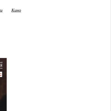
ки
Кино
3
14
15
16
17
18
19
20
21
2
ПТ
СБ
ВС
ПН
ВТ
СР
ЧТ
ПТ
СБ