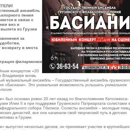
ИТЕЛИ!
ственный ансамбль
ьклорного пения
яется в связи с
нии виз и
вылета из Грузии
звинения за
удобства.
 возврату в места
трация филармонии
йным концертом «20
 Владимире вновь
ый музыкальный ансамбль – Государственный ансамбль грузинског
ия «Басиани». Это уникальная возможность услышать уникальное
олосие.
» был основан ровно 20 лет назад по благословению Католикоса-
узии Илии II и при поддержке Грузинского Патриархата солистами 
кафедрального собора Тбилиси. Солисты ансамбля – молодые певц
еских династий, все они начинали свой творческий путь в детских
ктивах в Грузии.
» выпустил несколько дисков, он принимает участие в крупнейших