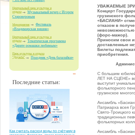
- это мир без границ»
УВАЖАЕМЫЕ ЗР
Центральный парк культуры и
Концерт Государ
отдыха
Музыкальный вечер с Игорем
грузинского фол
Староверовым
«БАСИАНИ» отмен
Фестиваль
отказом в получе
Мероприятия
«Владимирская вишня»
невозможностью 
(форс-мажор).
Центральный парк культуры и
Приносим свои и
отдыха
Тематическая программа
доставленные не
«Дарите ромашки любимым»
Билеты подлежат
приобретения.
Парк культуры и отдыха
"Дружба"
Праздник «День балалайки»
Админис
...
С большим юбиле
ЛЕТ НА СЦЕНЕ» во
Последние статьи:
выступит уникальн
фольклорного пен
грузинское многог
Ансамбль «Басиани
Патриарха всея Гр
Свято-Троицкого 
традиционных певч
фольклорных колле
Ансамбль «Басиани
Как считать расход воды по счётчику в