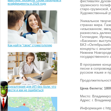
квартире: формула, сроки передачи и
фестивалях духовн
коэффициенты в 2026 году
грузинского полиф
старо-грузинской,
Художественный ру
Уникальное творч
странах мира. Газ
«изысканном, звез
разнеслась далеко
Голландии, Ирланд
«Басиани» выступи
БКЗ «Октябрьский»
Как найти "свою" стоматологию
концерты с аншлаг
Нижнем Новгороде,
государственного 
В программе конце
песни в сопровожд
русском языке и п
Продолжительность
Бухгалтерия для ИП без боли: что
Цена билета: 180
вести и как не ошибиться
Место: Владимирс
Адрес: г. Владими
Информация с http: