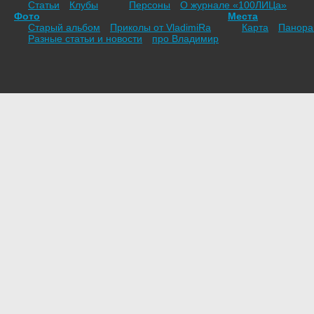
Статьи
Клубы
Персоны
О журнале «100ЛИЦа»
Фото
Места
Старый альбом
Приколы от VladimiRа
Карта
Панор
Разные статьи и новости
про Владимир