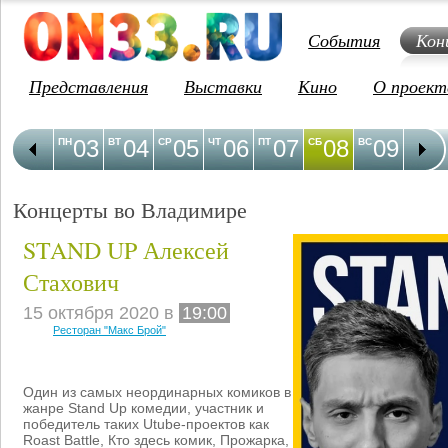
События
Кон
Представления
Выставки
Кино
О проект
03
04
05
06
07
08
09
1
ПН
ВТ
СР
ЧТ
ПТ
СБ
ВС
ПН
Концерты во Владимире
STAND UP Алексей
Стахович
15 октября 2020 в
19:00
Ресторан "Макс Брой"
Один из самых неординарных комиков в
жанре Stand Up комедии, участник и
победитель таких Utube-проектов как
Roast Battle, Кто здесь комик, Прожарка,