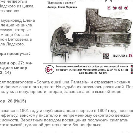
уже четвертый
идского из цикла
етховена»
 музыковед Елена
лекции из цикла
ссику», которые
ям еще больше
кой Бетховена в
ла Лидского.
ера прозвучат:
зии ор. 27: ми-
о-диез минор
, 14)
сят подзаголовок «Sonata quasi una Fantasia» и отражают искания
ти форме сонатного целого. Но судьба их оказалась различной. Пе
е получила популярности, вторая, завоевала ее в высшей мере.
ор. 28 (№15)
явшаяся в 1801 году и опубликованная впервые в 1802 году, посвя
нфельсу, венскому писателю и непременному секретарю венской
 искусств. Вероятным поводом посвящения послужили симпатии
етительской, гуманной деятельности Зонненфельса.