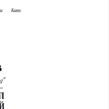
ки
Кино
3
14
15
16
17
18
19
20
21
2
ПТ
СБ
ВС
ПН
ВТ
СР
ЧТ
ПТ
СБ