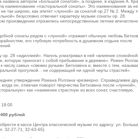
а названа автором «Большой сонатой», а позднее, в издании А. Кр
ила наименование «пасторальной сонаты». Это наименование за н
 не так широко, как эпитет «лунной» за сонатой ор.27 № 2. Между 
льной» безусловно отвечает характеру музыки сонаты ор. 28.
том произведении отразились непосредственные летние впечатлен
добной сонаты рядом с «лунной» отражает обычную любовь Бетхо
райностям, его глубокую потребность в душевном отдыхе после
ений.
у ор. 28 «идиллией». Нагель усматривал в ней «влияние спокойной
, которую приносит с собой пребывание в деревне». Ромен Ролла
 к числу самых «свежих ручьев» Бетховена и, вместе с тем, называ
ральной прогулкой... не содержащей ни одной черты страстей».
следнее утверждение Романа Роллана чрезмерно. Справедливее др
 когда он, отмечая поворот творчества Бетховена после «лунной»,
сторальную» как «наименее страстную из всех сонат, счастливую,
.
 18:00
-400 рублей
брести в кассе Центра классической музыки по адресу: ул. Больш
л. 32-27-71, 32-63-65).