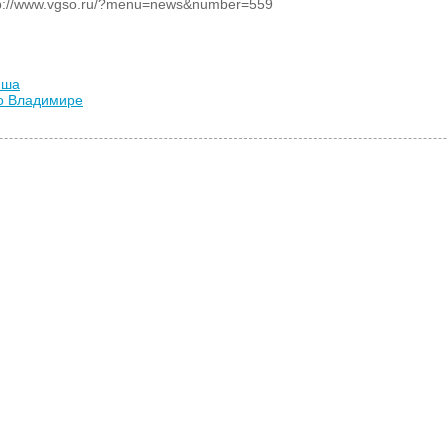
p://www.vgso.ru/?menu=news&number=559
иша
во Владимире