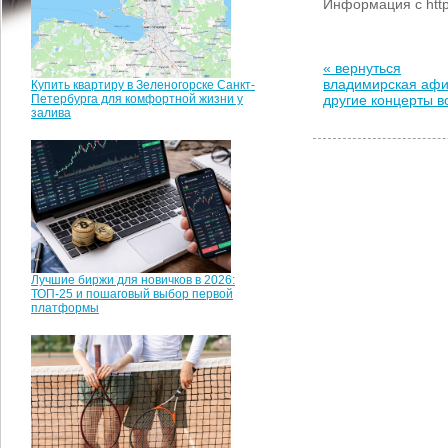
Информация с htt
« вернуться
владимирская аф
Купить квартиру в Зеленогорске Санкт-
Петербурга для комфортной жизни у
другие концерты 
залива
Лучшие биржи для новичков в 2026:
ТОП-25 и пошаговый выбор первой
платформы