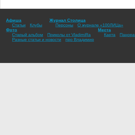
Афиша
Журнал Столица
Статьи
Клубы
Персоны
О журнале «100ЛИЦа»
Фото
Места
Старый альбом
Приколы от VladimiRа
Карта
Панор
Разные статьи и новости
про Владимир