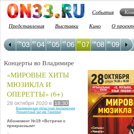
События
Кон
Представления
Выставки
Кино
О проект
03
04
05
06
07
08
09
1
ПН
ВТ
СР
ЧТ
ПТ
СБ
ВС
ПН
Концерты во Владимире
«МИРОВЫЕ ХИТЫ
МЮЗИКЛА И
ОПЕРЕТТЫ» (6+)
28 октября 2020 в
18:30
Владимирская областная филармония
(Концертный зал им.Танеева)
Абонемент №19 «Встречи с
прекрасным»