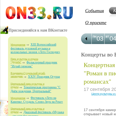
События
К
О проекте
Присоединяйся к нам ВКонтакте
03
0
ПН
ВТ
XIII Всероссийский
Мероприятия
фестиваль духовной музыки и
колокольных звонов «Лето Господне»
Концерты во 
Парк культуры и отдыха
Концертная
"Дружба"
Фольклорный праздник
"Играй гармонь"
"Роман в пи
Владимиро-Суздальский музей-
заповедник
XXIV Праздник Огурца
романсах"
Центральный парк культуры и
отдыха
Тематическая программа "С
17 сентября 2
Днём рождения, Центральный"
Центр культуры и
Фестиваль «Лето на
Мероприятия
Каменке. Суздаль: Слово-Звук на Реке»
Центральный парк культуры и
17 сентября камер
отдыха
Джазовый фестиваль «Музыка
открывает новый к