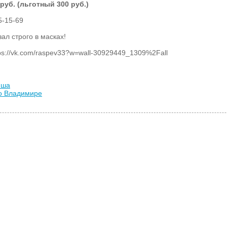
руб. (льготный 300 руб.)
5-15-69
ал строго в масках!
s://vk.com/raspev33?w=wall-30929449_1309%2Fall
иша
во Владимире