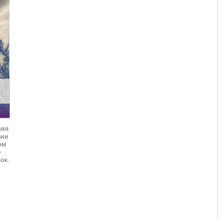
няя
вии
ом
е
ок.