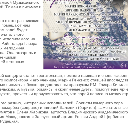
аммой Музыкального
й "Роман в письмах и
о в этот раз никакие
е помешают нам
ом зале! Будет
мечательного
о исполняемого на
 Рейнгольда Глиэра.
ак мелодична,
на. Она акварель и
жнейшими
рей истинных
й концерта станет трогательная, немного наивная и очень искрен
о композитора и его ученицы, Марии Ренквист, ставшей впоследст
ные письма любезно предоставлены правнуком Р.М. Глиэра Кирилл
льским. А музыка, романсы и скрипичные дуэты, помогут ещё ярч
увств, прочесть и прочувствовать то, что порой написано между стр
ого разных, интересных исполнителей. Солисты камерного хора
номарёва (сопрано) и Евгений Валюнин (баритон), замечательные
мятов и Елена Жарикова, артистка Владимирского академического
ия Македонская и Заслуженный артист России Андрей Щербинин.
Рудецкая.