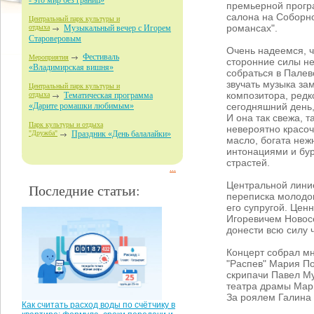
- это мир без границ»
премьерной прогр
салона на Соборно
Центральный парк культуры и
романсах".
отдыха
Музыкальный вечер с Игорем
Староверовым
Очень надеемся, чт
Фестиваль
Мероприятия
сторонние силы н
«Владимирская вишня»
собраться в Палев
звучать музыка за
Центральный парк культуры и
композитора, редк
отдыха
Тематическая программа
сегодняшний день,
«Дарите ромашки любимым»
И она так свежа, т
Парк культуры и отдыха
невероятно красоч
"Дружба"
Праздник «День балалайки»
масло, богата не
интонациями и бу
страстей.
...
Центральной линие
Последние статьи:
переписка молодог
его супругой. Цен
Игоревичем Новосе
донести всю силу ч
Концерт собрал мн
"Распев" Мария По
скрипачи Павел Му
театра драмы Мар
За роялем Галина 
Как считать расход воды по счётчику в