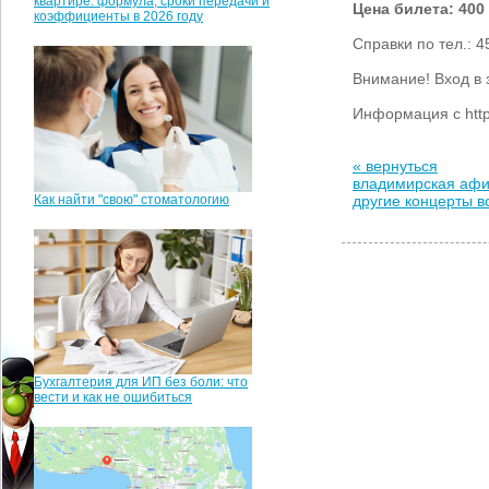
квартире: формула, сроки передачи и
Цена билета: 400 
коэффициенты в 2026 году
Справки по тел.: 4
Внимание! Вход в з
Информация с http
« вернуться
владимирская аф
Как найти "свою" стоматологию
другие концерты 
Бухгалтерия для ИП без боли: что
вести и как не ошибиться