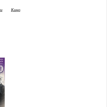
ки
Кино
3
14
15
16
17
18
19
20
21
2
ПТ
СБ
ВС
ПН
ВТ
СР
ЧТ
ПТ
СБ