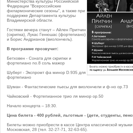
Министерства культуры Россиийской
Федерации "Всероссийские
филармонические сезоны", а также при
поддержке Департамента культуры
Владимирской области.
Гостями вечера станут – Айлен Притчин
(скрипка), Лукас Генюшас (фортепиано)
и Борис Андрианов (виолончель).
В программе прозвучит:
Бетховен - Соната для скрипки и
фортепиано no.8 соль мажор
Шуберт - Экспромт фа минор D.935 для
фортепиано
Шуман - Фантастические пьесы для виолончели и ф-но ор.73
Чайковский - Фортепианное трио ля минор ор.50
Начало концерта – 18:30.
Цена билета - 400 рублей, льготные - (дети, студенты, пен
Билеты можно приобрести в кассе Центра классической музыки 
Московская, 28 (тел. 32-27-71, 32-63-65).