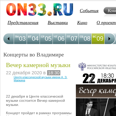
События
Кон
Представления
Выставки
Кино
О проект
03
04
05
06
07
08
09
1
ПН
ВТ
СР
ЧТ
ПТ
СБ
ВС
ПН
Концерты во Владимире
Вечер камерной музыки
22 декабря 2020 в
18:30
Центр классической музыки имени А. Э.
Маркина
22 декабря в Центе классической
музыки состоится Вечер камерной
музыки.
Концерт пройдет в рамках программы