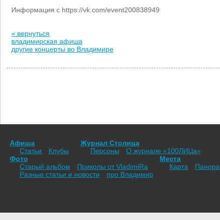
Информация с https://vk.com/event200838949
« вернуться
владимирская афиша
другие концерты во Владимире
Афиша
Журнал Столица
Статьи
Клубы
Персоны
О журнале «100ЛИЦа»
Фото
Места
Старый альбом
Приколы от VladimiRа
Карта
Панор
Разные статьи и новости
про Владимир