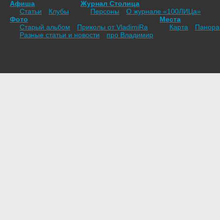
Афиша
Журнал Столица
Статьи
Клубы
Персоны
О журнале «100ЛИЦа»
Фото
Места
Старый альбом
Приколы от VladimiRа
Карта
Панор
Разные статьи и новости
про Владимир