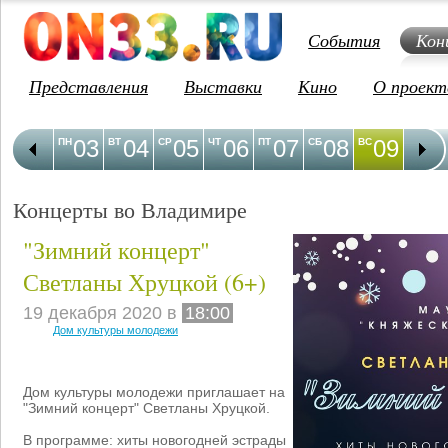
События
Кон
Представления
Выставки
Кино
О проект
03
04
05
06
07
08
09
1
ПН
ВТ
СР
ЧТ
ПТ
СБ
ВС
ПН
Концерты во Владимире
"Зимний концерт"
Светланы Хруцкой (6+)
19 декабря 2020 в
18:00
Дом культуры молодежи
Дом культуры молодежи приглашает на
"Зимний концерт" Светланы Хруцкой.
В программе: хиты новогодней эстрады