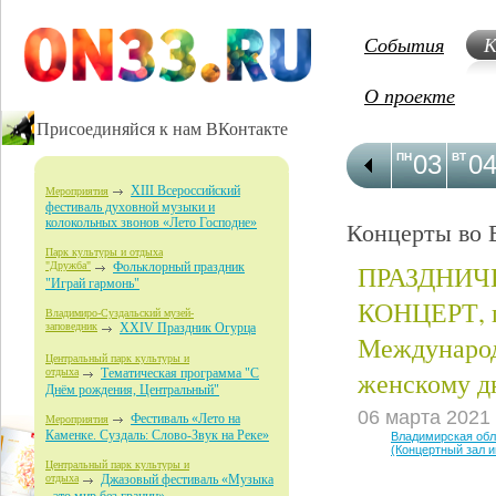
События
К
О проекте
Присоединяйся к нам ВКонтакте
03
0
ПН
ВТ
XIII Всероссийский
Мероприятия
фестиваль духовной музыки и
колокольных звонов «Лето Господне»
Концерты во 
Парк культуры и отдыха
ПРАЗДНИ
"Дружба"
Фольклорный праздник
"Играй гармонь"
КОНЦЕРТ, 
Владимиро-Суздальский музей-
заповедник
XXIV Праздник Огурца
Междунаро
Центральный парк культуры и
женскому д
отдыха
Тематическая программа "С
Днём рождения, Центральный"
06 марта 2021
Фестиваль «Лето на
Мероприятия
Каменке. Суздаль: Слово-Звук на Реке»
Владимирская об
(Концертный зал 
Центральный парк культуры и
отдыха
Джазовый фестиваль «Музыка