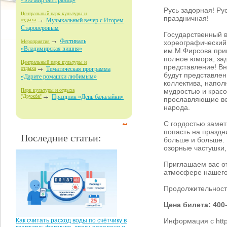
- это мир без границ»
Русь задорная! Ру
Центральный парк культуры и
праздничная!
отдыха
Музыкальный вечер с Игорем
Староверовым
Государственный 
Фестиваль
хореографический
Мероприятия
«Владимирская вишня»
им.М.Фирсова при
полное юмора, зад
Центральный парк культуры и
представление! В
отдыха
Тематическая программа
будут представле
«Дарите ромашки любимым»
коллектива, напо
мудростью и красо
Парк культуры и отдыха
"Дружба"
Праздник «День балалайки»
прославляющие ве
народа.
...
С гордостью заме
попасть на праздн
Последние статьи:
больше и больше. 
озорные частушки
Приглашаем вас от
атмосфере нашего 
Продолжительность
Цена билета: 400
Информация с http:
Как считать расход воды по счётчику в