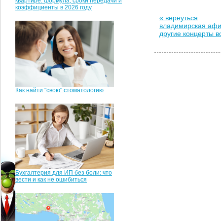
квартире: формула, сроки передачи и
коэффициенты в 2026 году
« вернуться
владимирская аф
другие концерты 
Как найти "свою" стоматологию
Бухгалтерия для ИП без боли: что
вести и как не ошибиться