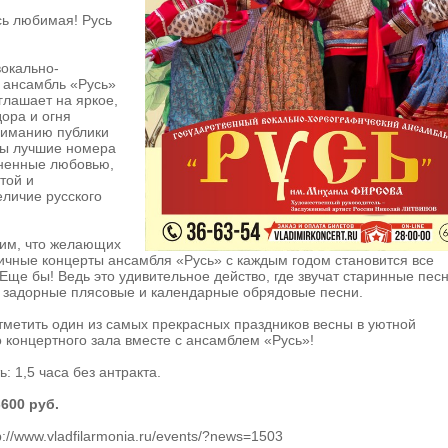
сь любимая! Русь
вокально-
 ансамбль «Русь»
глашает на яркое,
ора и огня
ниманию публики
ны лучшие номера
лненные любовью,
той и
личие русского
тим, что желающих
ичные концерты ансамбля «Русь» с каждым годом становится все
Еще бы! Ведь это удивительное действо, где звучат старинные песн
, задорные плясовые и календарные обрядовые песни.
метить один из самых прекрасных праздников весны в уютной
концертного зала вместе с ансамблем «Русь»!
: 1,5 часа без антракта.
-600 руб.
//www.vladfilarmonia.ru/events/?news=1503