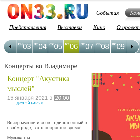
События
Кон
Представления
Выставки
Кино
О проект
03
04
05
06
07
08
09
1
ПН
ВТ
СР
ЧТ
ПТ
СБ
ВС
ПН
Концерты во Владимире
Концерт "Акустика
мыслей"
15 января 2021 в
20:00
ДРУГОЙ БАР 2.0
Вечер музыки и слов - единственный в
своём роде, в это непростое время!
Музыканты: