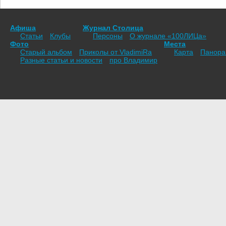
Афиша
Журнал Столица
Статьи
Клубы
Персоны
О журнале «100ЛИЦа»
Фото
Места
Старый альбом
Приколы от VladimiRа
Карта
Панор
Разные статьи и новости
про Владимир