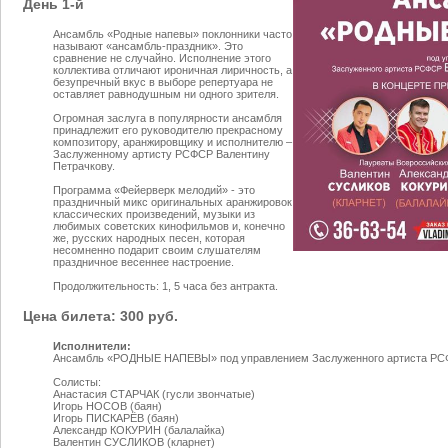
День 1-й
Ансамбль «Родные напевы» поклонники часто
называют «ансамбль-праздник». Это
сравнение не случайно. Исполнение этого
коллектива отличают ироничная лиричность, а
безупречный вкус в выборе репертуара не
оставляет равнодушным ни одного зрителя.
Огромная заслуга в популярности ансамбля
принадлежит его руководителю прекрасному
композитору, аранжировщику и исполнителю –
Заслуженному артисту РСФСР Валентину
Петрачкову.
Программа «Фейерверк мелодий» - это
праздничный микс оригинальных аранжировок
классических произведений, музыки из
любимых советских кинофильмов и, конечно
же, русских народных песен, которая
несомненно подарит своим слушателям
праздничное весеннее настроение.
Продолжительность: 1, 5 часа без антракта.
Цена билета: 300 руб.
Исполнители:
Ансамбль «РОДНЫЕ НАПЕВЫ» под управлением Заслуженного артиста Р
Солисты:
Анастасия СТАРЧАК (гусли звончатые)
Игорь НОСОВ (баян)
Игорь ПИСКАРЁВ (баян)
Александр КОКУРИН (балалайка)
Валентин СУСЛИКОВ (кларнет)