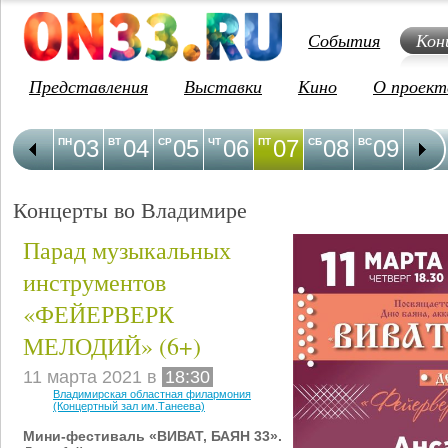
События
Кон
Представления
Выставки
Кино
О проект
03
04
05
06
07
08
09
1
ПН
ВТ
СР
ЧТ
ПТ
СБ
ВС
ПН
Концерты во Владимире
Парад музыкальных
инструментов
«ФЕЙЕРВЕРК
МЕЛОДИЙ» (6+)
11 марта 2021 в
18:30
Владимирская областная филармония
(Концертный зал им.Танеева)
Мини-фестиваль «ВИВАТ, БАЯН 33».