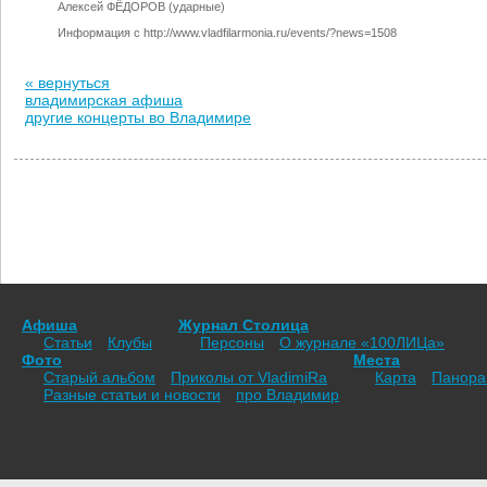
Алексей ФЁДОРОВ (ударные)
Информация с http://www.vladfilarmonia.ru/events/?news=1508
« вернуться
владимирская афиша
другие концерты во Владимире
Афиша
Журнал Столица
Статьи
Клубы
Персоны
О журнале «100ЛИЦа»
Фото
Места
Старый альбом
Приколы от VladimiRа
Карта
Панор
Разные статьи и новости
про Владимир