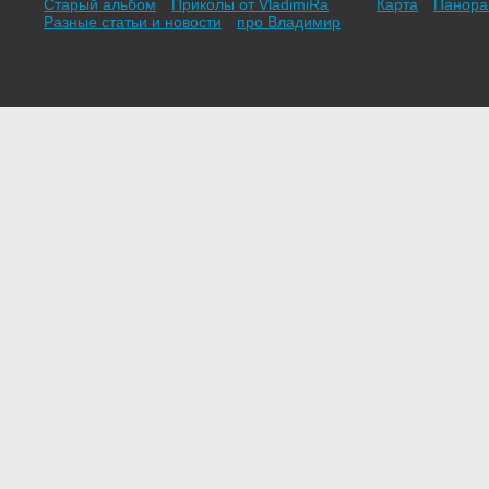
Старый альбом
Приколы от VladimiRа
Карта
Панор
Разные статьи и новости
про Владимир