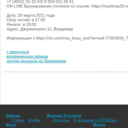
+7 (4922) 32-32-53/ 8 919 011 28 41
ON-LINE Бронирование столиков по ссылке: https://maxbrau33.r
Дата: 28 марта 2021 года
Сбор гостей: в 17.00
Начало: в 18:00
Адрес: Дзержинского 11, Владимир
Информация с https://vk.com/max_brau_rest?w=wall-77563659_
« вернуться
владимирская афиша
другие концерты во Владимире
Афиша
Журнал Столица
Статьи
Клубы
Персоны
О журнале «100ЛИЦа»
Фото
Места