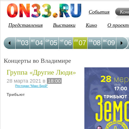
События
Кон
Представления
Выставки
Кино
О проект
03
04
05
06
07
08
09
1
ПН
ВТ
СР
ЧТ
ПТ
СБ
ВС
ПН
Концерты во Владимире
Группа «Другие Люди»
28 марта 2021 в
18:00
Ресторан "Макс Брой"
Трибьют