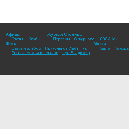
Афиша
Журнал Столица
Статьи
Клубы
Персоны
О журнале «100ЛИЦа»
Фото
Места
Старый альбом
Приколы от VladimiRа
Карта
Панор
Разные статьи и новости
про Владимир