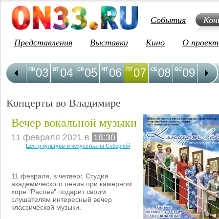
События
Кон
Представления
Выставки
Кино
О проект
03
04
05
06
07
08
09
1
ПН
ВТ
СР
ЧТ
ПТ
СБ
ВС
ПН
Концерты во Владимире
Вечер вокальной музыки
11 февраля 2021 в
18:30
Центр культуры и искусства на Соборной
11 февраля, в четверг, Студия
академического пения при камерном
хоре "Распев" подарит своим
слушателям интересный вечер
классической музыки.