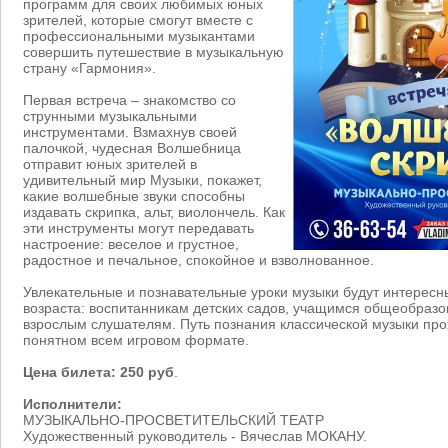
программ для своих любимых юных
зрителей, которые смогут вместе с
профессиональными музыкантами
совершить путешествие в музыкальную
страну «Гармония».
Первая встреча – знакомство со
струнными музыкальными
инструментами. Взмахнув своей
палочкой, чудесная Волшебница
отправит юных зрителей в
удивительный мир Музыки, покажет,
какие волшебные звуки способны
издавать скрипка, альт, виолончель. Как
эти инструменты могут передавать
настроение: веселое и грустное,
радостное и печальное, спокойное и взволнованное.
Увлекательные и познавательные уроки музыки будут интересн
возраста: воспитанникам детских садов, учащимся общеобразо
взрослым слушателям. Путь познания классической музыки про
понятном всем игровом формате.
Цена билета: 250 руб
.
Исполнители:
МУЗЫКАЛЬНО-ПРОСВЕТИТЕЛЬСКИЙ ТЕАТР
Художественный руководитель - Вячеслав МОКАНУ.