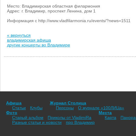
Место: Владимирская областная филармония
Адрес: г. Владимир, проспект Ленина, дом 1
Информация с http://www.vladfilarmonia.ru/events/?news=1511
« вернуться
владимирская афиша
другие концерты во Владимире
Афиша
Журнал Столица
Статьи
Клубы
Персоны
О журнале «100ЛИЦа»
Фото
Места
Старый альбом
Приколы от VladimiRа
Карта
Панор
Разные статьи и новости
про Владимир