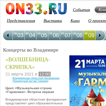
События
Кон
Представления
Выставки
Кино
О проект
03
04
05
06
07
08
09
1
ПН
ВТ
СР
ЧТ
ПТ
СБ
ВС
ПН
Концерты во Владимире
«ВОЛШЕБНИЦА-
СКРИПКА»
21 марта 2021 в
12:00
Владимирская областная филармония
(Концертный зал им.Танеева)
Цикл «Музыкальная страна
«Гармония». Встреча первая
Владимирская областная филармония
представляет цикл образовательных