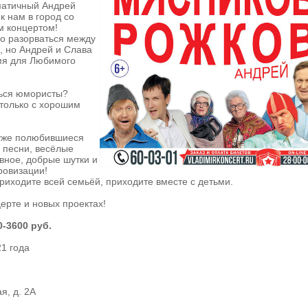
матичный Андрей
к нам в город со
 концертом!
о разорваться между
, но Андрей и Слава
мя для Любимого
ься юмористы?
 только с хорошим
 уже полюбившиеся
 песни, весёлые
авное, добрые шутки и
овизации!
риходите всей семьёй, приходите вместе с детьми.
церте и новых проектах!
0-3600 руб.
21 года
я, д. 2А