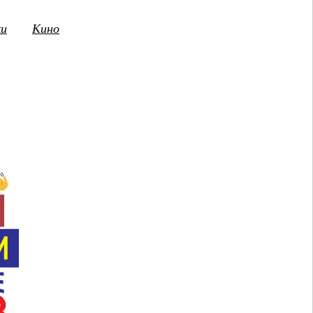
ки
Кино
3
14
15
16
17
18
19
20
21
2
ПТ
СБ
ВС
ПН
ВТ
СР
ЧТ
ПТ
СБ