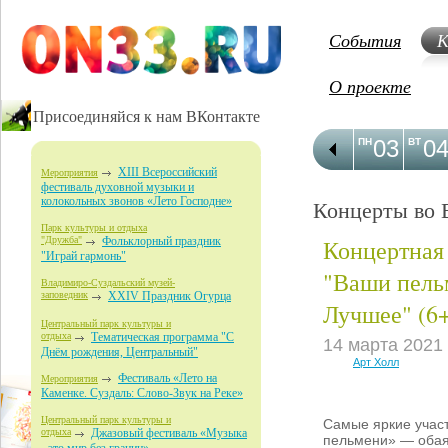
События
К
О проекте
Присоединяйся к нам ВКонтакте
03
0
ПН
ВТ
XIII Всероссийский
Мероприятия
фестиваль духовной музыки и
колокольных звонов «Лето Господне»
Концерты во 
Парк культуры и отдыха
Концертная
"Дружба"
Фольклорный праздник
"Играй гармонь"
"Ваши пель
Владимиро-Суздальский музей-
заповедник
XXIV Праздник Огурца
Лучшее" (6
Центральный парк культуры и
отдыха
Тематическая программа "С
14 марта 2021
Днём рождения, Центральный"
Арт Холл
Фестиваль «Лето на
Мероприятия
Каменке. Суздаль: Слово-Звук на Реке»
Центральный парк культуры и
Самые яркие учас
отдыха
Джазовый фестиваль «Музыка
пельмени» — обая