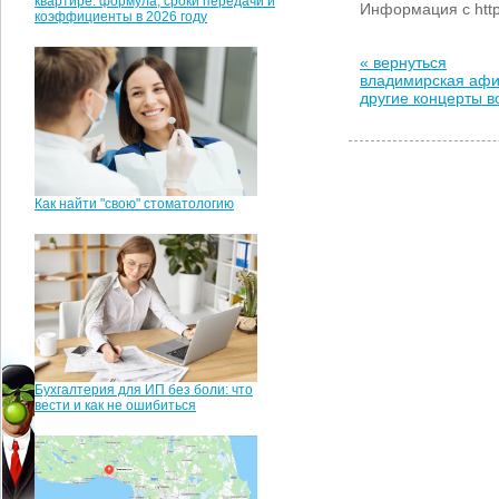
квартире: формула, сроки передачи и
Информация с https:
коэффициенты в 2026 году
« вернуться
владимирская аф
другие концерты 
Как найти "свою" стоматологию
Бухгалтерия для ИП без боли: что
вести и как не ошибиться