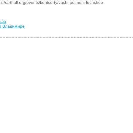
//arthall.org/events/kontserty/vashi-pelmeni-luchshee
иша
во Владимире