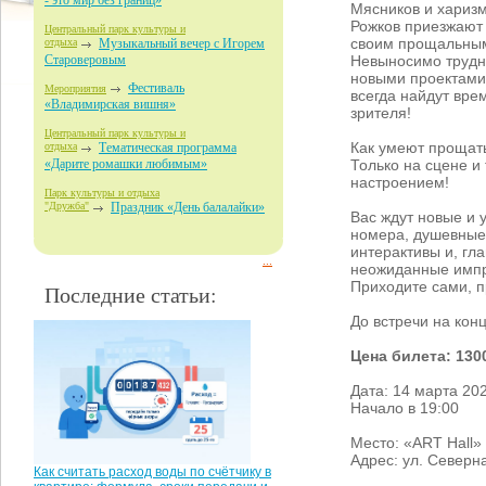
- это мир без границ»
Мясников и хариз
Рожков приезжают 
Центральный парк культуры и
своим прощальным
отдыха
Музыкальный вечер с Игорем
Невыносимо трудн
Староверовым
новыми проектами
Фестиваль
Мероприятия
всегда найдут вре
«Владимирская вишня»
зрителя!
Центральный парк культуры и
Как умеют прощат
отдыха
Тематическая программа
Только на сцене и
«Дарите ромашки любимым»
настроением!
Парк культуры и отдыха
"Дружба"
Праздник «День балалайки»
Вас ждут новые и
номера, душевные
интерактивы и, гл
...
неожиданные импр
Приходите сами, п
Последние статьи:
До встречи на кон
Цена билета: 130
Дата: 14 марта 20
Начало в 19:00
Место: «ART Hall»
Адрес: ул. Северна
Как считать расход воды по счётчику в