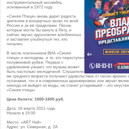
инструментальный ансамбль,
основанный в 1972 году.
«Синяя Птица» вновь дарит радость
зрителям в концертных залах по всей
России и за её пределами. Песни,
которые могли бы кануть в Лету, и
сейчас звучат, вдохновляя влюбленных
и заставляя улыбнуться тех, кто
печален.
В числе поклонников ВИА «Синяя
птица» и молодежь, и те, кто переступил
полувековой рубеж. Первые с
удивлением узнают, что музыка может
быть настолько мелодичной. Слушатели
же среднего возраста получают удовольствие от песен времен 
осознавая, что и в современных аранжировках они звучат вели
никогда не выйдет из моды, не станет устаревшей – это неуст
«Синяя птица».
Цена билета: 1000-1600 руб.
Дата: 16 марта 2021 года
Начало в 19:00
Место: «ART Hall»
Адрес: ул. Северная, д. 2А