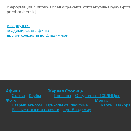
Информация с https://arthall.org/events/kontserty/via-sinyaya-ptitsa
preobrazhenskij
« вернуться
владимирская афиша
другие концерты во Владимире
Афиша
Журнал Столица
Статьи
Клубы
Персоны
О журнале «100ЛИЦа»
Фото
Места
Старый альбом
Приколы от VladimiRа
Карта
Панор
Разные статьи и новости
про Владимир