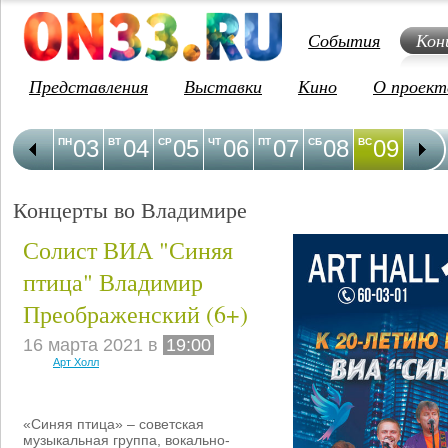
События
Кон
Представления
Выставки
Кино
О проект
03
04
05
06
07
08
09
1
ПН
ВТ
СР
ЧТ
ПТ
СБ
ВС
ПН
Концерты во Владимире
Солист ВИА "Синяя
птица" Владимир
Преображенский (6+)
16 марта 2021 в
19:00
Арт Холл
«Синяя птица» – советская
музыкальная группа, вокально-