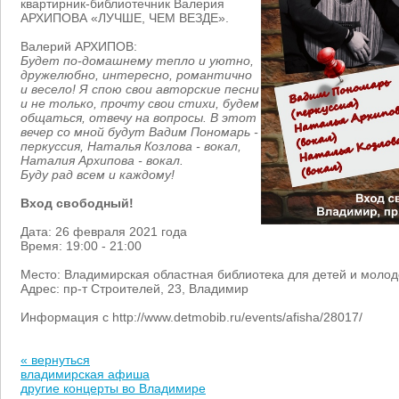
квартирник-библиотечник Валерия
АРХИПОВА
«ЛУЧШЕ
, ЧЕМ ВЕЗДЕ».
Валерий АРХИПОВ:
Будет по-домашнему тепло и уютно,
дружелюбно, интересно, романтично
и весело! Я спою свои авторские песни
и не только, прочту свои стихи, будем
общаться, отвечу на вопросы. В этот
вечер со мной будут Вадим Пономарь -
перкуссия, Наталья Козлова - вокал,
Наталия Архипова - вокал.
Буду рад всем и каждому!
Вход свободный!
Дата: 26 февраля 2021 года
Время: 19:00 - 21:00
Место: Владимирская областная библиотека для детей и моло
Адрес: пр-т Строителей, 23, Владимир
Информация с http://www.detmobib.ru/events/afisha/28017/
« вернуться
владимирская афиша
другие концерты во Владимире