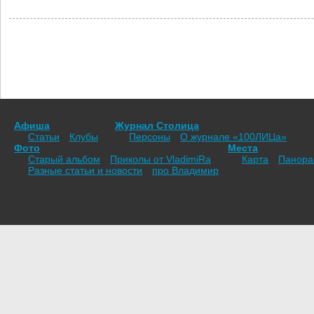
Афиша
Журнал Столица
Статьи
Клубы
Персоны
О журнале «100ЛИЦа»
Фото
Места
Старый альбом
Приколы от VladimiRа
Карта
Панор
Разные статьи и новости
про Владимир