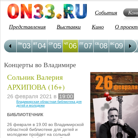
События
Кон
Представления
Выставки
Кино
О проект
03
04
05
06
07
08
09
1
ПН
ВТ
СР
ЧТ
ПТ
СБ
ВС
ПН
Концерты во Владимире
Сольник Валерия
АРХИПОВА (16+)
26 февраля 2021 в
19:00
Владимирская областная библиотека для
детей и молодежи
БИБЛИОТЕЧНИК
26 февраля в 19.00 во Владимирской
областной библиотеке для детей и
молодежи пройдет на сольный