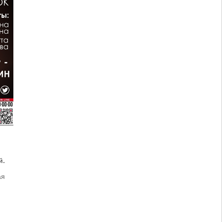
й.
ая