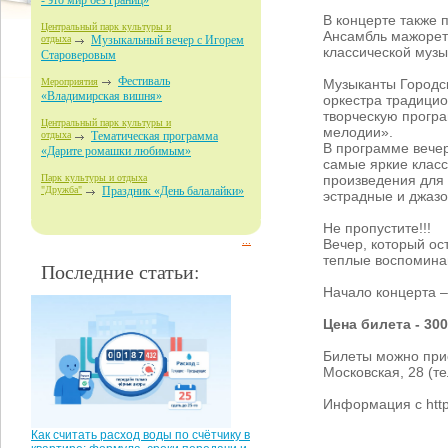
- это мир без границ»
В концерте также 
Центральный парк культуры и
Ансамбль мажорет
отдыха
Музыкальный вечер с Игорем
классической музы
Староверовым
Фестиваль
Музыканты Городск
Мероприятия
«Владимирская вишня»
оркестра традицио
творческую прогр
Центральный парк культуры и
мелодии».
отдыха
Тематическая программа
В программе вече
«Дарите ромашки любимым»
самые яркие класс
произведения для 
Парк культуры и отдыха
"Дружба"
Праздник «День балалайки»
эстрадные и джаз
Не пропустите!!!
...
Вечер, который ос
теплые воспомина
Последние статьи:
Начало концерта –
Цена билета - 30
Билеты можно прио
Московская, 28 (те
Информация с htt
Как считать расход воды по счётчику в