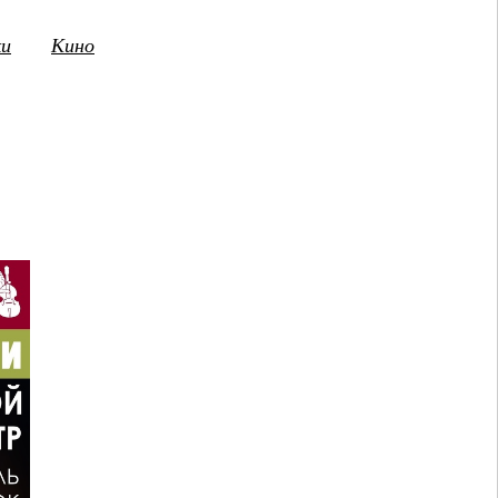
ки
Кино
3
14
15
16
17
18
19
20
21
2
ПТ
СБ
ВС
ПН
ВТ
СР
ЧТ
ПТ
СБ