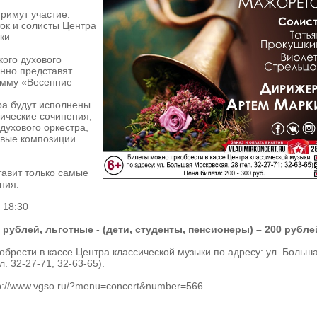
примут участие:
ок и солисты Центра
ки.
ого духового
нно представят
амму «Весенние
ра будут исполнены
ические сочинения,
духового оркестра,
овые композиции.
тавит только самые
ния.
 18:30
0 рублей, льготные - (дети, студенты, пенсионеры) – 200 рубле
брести в кассе Центра классической музыки по адресу: ул. Больш
л. 32-27-71, 32-63-65).
p://www.vgso.ru/?menu=concert&number=566