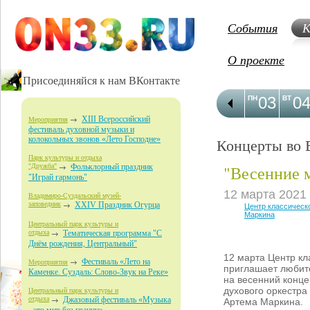
События
К
О проекте
Присоединяйся к нам ВКонтакте
03
0
ПН
ВТ
XIII Всероссийский
Мероприятия
фестиваль духовной музыки и
колокольных звонов «Лето Господне»
Концерты во 
Парк культуры и отдыха
"Весенние м
"Дружба"
Фольклорный праздник
"Играй гармонь"
12 марта 2021
Владимиро-Суздальский музей-
заповедник
XXIV Праздник Огурца
Центр классическ
Маркина
Центральный парк культуры и
отдыха
Тематическая программа "С
Днём рождения, Центральный"
12 марта Центр кл
Фестиваль «Лето на
Мероприятия
приглашает любит
Каменке. Суздаль: Слово-Звук на Реке»
на весенний конце
духового оркестра
Центральный парк культуры и
отдыха
Джазовый фестиваль «Музыка
Артема Маркина.