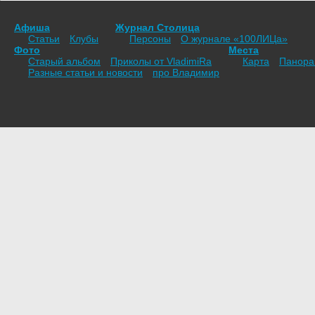
Афиша
Журнал Столица
Статьи
Клубы
Персоны
О журнале «100ЛИЦа»
Фото
Места
Старый альбом
Приколы от VladimiRа
Карта
Панор
Разные статьи и новости
про Владимир