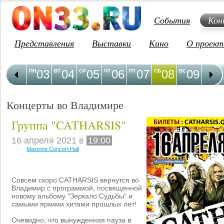
События
Кон
Представления
Выставки
Кино
О проект
03
04
05
06
07
08
09
1
ПН
ВТ
СР
ЧТ
ПТ
СБ
ВС
ПН
Концерты во Владимире
Группа "CATHARSIS"
16 апреля 2021 в
19:00
Maxtone Concert Hall
Совсем скоро CATHARSIS вернутся во
Владимир с программой, посвященной
новому альбому "Зеркало Судьбы" и
самыми яркими хитами прошлых лет!
Очевидно, что вынужденная пауза в