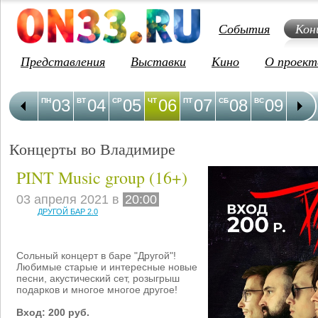
События
Кон
Представления
Выставки
Кино
О проект
03
04
05
06
07
08
09
1
ПН
ВТ
СР
ЧТ
ПТ
СБ
ВС
ПН
Концерты во Владимире
PINT Music group (16+)
03 апреля 2021 в
20:00
ДРУГОЙ БАР 2.0
Сольный концерт в баре "Другой"!
Любимые старые и интересные новые
песни, акустический сет, розыгрыш
подарков и многое многое другое!
Вход: 200 руб.