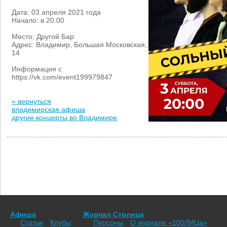
Дата: 03 апреля 2021 года
Начало: в 20.00
Место: Другой Бар
Адрес: Владимир, Большая Московская,
14
Информация с
https://vk.com/event199979847
« вернуться
владимирская афиша
другие концерты во Владимире
Афиша
Журнал Столица
Статьи
Клубы
Персоны
О журнале «100ЛИЦа»