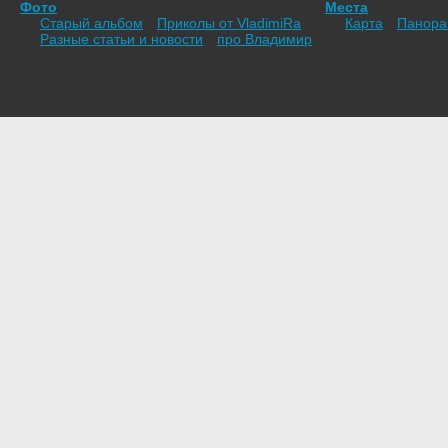
Фото
Места
Старый альбом
Приколы от VladimiRа
Карта
Панор
Разные статьи и новости
про Владимир