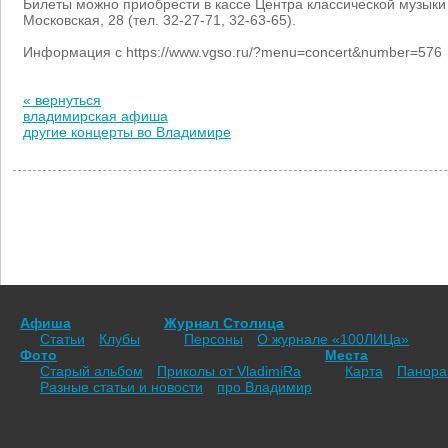
Билеты можно приобрести в кассе Центра классической музыки 
Московская, 28 (тел. 32-27-71, 32-63-65).
Информация с https://www.vgso.ru/?menu=concert&number=576
« вернуться
владимирская афиша
другие концерты во Владимире
Афиша
Журнал Столица
Статьи
Клубы
Персоны
О журнале «100ЛИЦа»
Фото
Места
Старый альбом
Приколы от VladimiRа
Карта
Панор
Разные статьи и новости
про Владимир