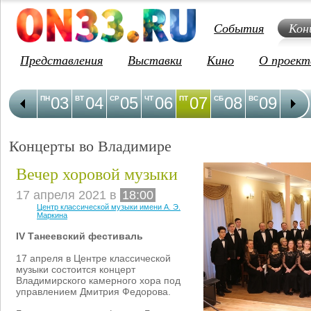
События
Кон
Представления
Выставки
Кино
О проект
03
04
05
06
07
08
09
1
ПН
ВТ
СР
ЧТ
ПТ
СБ
ВС
ПН
Концерты во Владимире
Вечер хоровой музыки
17 апреля 2021 в
18:00
Центр классической музыки имени А. Э.
Маркина
IV Танеевский фестиваль
17 апреля в Центре классической
музыки состоится концерт
Владимирского камерного хора под
управлением Дмитрия Федорова.