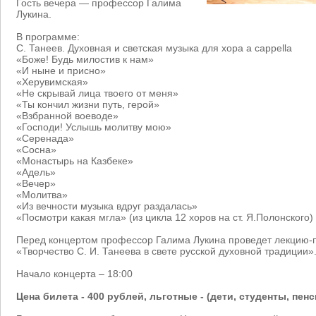
Гость вечера — профессор Галима
Лукина.
В программе:
С. Танеев. Духовная и светская музыка для хора a cappella
«Боже! Будь милостив к нам»
«И ныне и присно»
«Херувимская»
«Не скрывай лица твоего от меня»
«Ты кончил жизни путь, герой»
«Взбранной воеводе»
«Господи! Услышь молитву мою»
«Серенада»
«Сосна»
«Монастырь на Казбеке»
«Адель»
«Вечер»
«Молитва»
«Из вечности музыка вдруг раздалась»
«Посмотри какая мгла» (из цикла 12 хоров на ст. Я.Полонского)
Перед концертом профессор Галима Лукина проведет лекцию-п
«Творчество С. И. Танеева в свете русской духовной традиции»
Начало концерта – 18:00
Цена билета - 400 рублей, льготные - (дети, студенты, пен