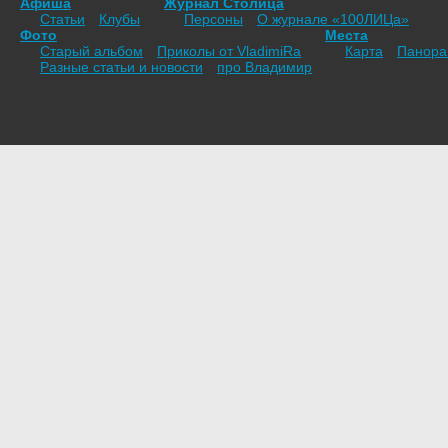
Афиша
Журнал Столица
Статьи
Клубы
Персоны
О журнале «100ЛИЦа»
Фото
Места
Старый альбом
Приколы от VladimiRа
Карта
Панор
Разные статьи и новости
про Владимир