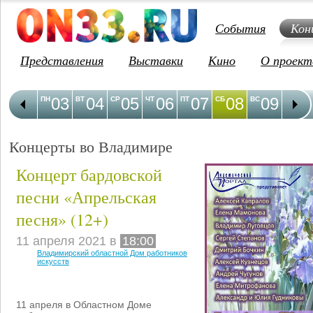
События
Кон
Представления
Выставки
Кино
О проект
03
04
05
06
07
08
09
1
ПН
ВТ
СР
ЧТ
ПТ
СБ
ВС
ПН
Концерты во Владимире
Концерт бардовской
песни «Апрельская
песня» (12+)
11 апреля 2021 в
18:00
Владимирский областной Дом работников
искусств
11 апреля в Областном Доме