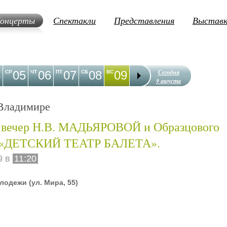
онцерты
Спектакли
Представления
Выстав
Сегодня
4
05
06
07
08
09
10
11
12
1
СР
ЧТ
ПТ
СБ
ВС
ПН
ВТ
СР
ЧТ
9 августа
Владимире
 вечер Н.В. МАДЬЯРОВОЙ и Образцового
а «ДЕТСКИЙ ТЕАТР БАЛЕТА».
9 в
11:20
одежи (ул. Мира, 55)