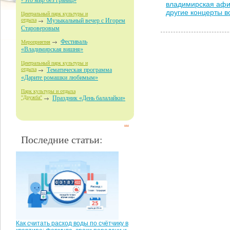
- это мир без границ»
владимирская аф
другие концерты 
Центральный парк культуры и
отдыха
Музыкальный вечер с Игорем
Староверовым
Фестиваль
Мероприятия
«Владимирская вишня»
Центральный парк культуры и
отдыха
Тематическая программа
«Дарите ромашки любимым»
Парк культуры и отдыха
"Дружба"
Праздник «День балалайки»
...
Последние статьи:
Как считать расход воды по счётчику в