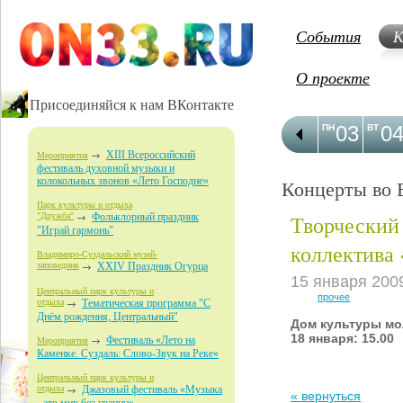
События
К
О проекте
Присоединяйся к нам ВКонтакте
03
0
ПН
ВТ
XIII Всероссийский
Мероприятия
фестиваль духовной музыки и
колокольных звонов «Лето Господне»
Концерты во 
Парк культуры и отдыха
Творческий
"Дружба"
Фольклорный праздник
"Играй гармонь"
коллектив
Владимиро-Суздальский музей-
заповедник
XXIV Праздник Огурца
15 января 200
Центральный парк культуры и
прочее
отдыха
Тематическая программа "С
Днём рождения, Центральный"
Дом культуры мол
18 января: 15.00
Фестиваль «Лето на
Мероприятия
Каменке. Суздаль: Слово-Звук на Реке»
Центральный парк культуры и
отдыха
Джазовый фестиваль «Музыка
« вернуться