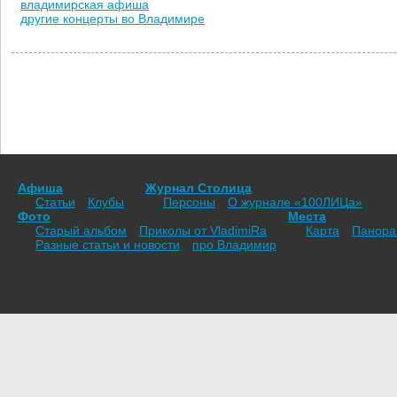
владимирская афиша
другие концерты во Владимире
Афиша
Журнал Столица
Статьи
Клубы
Персоны
О журнале «100ЛИЦа»
Фото
Места
Старый альбом
Приколы от VladimiRа
Карта
Панор
Разные статьи и новости
про Владимир