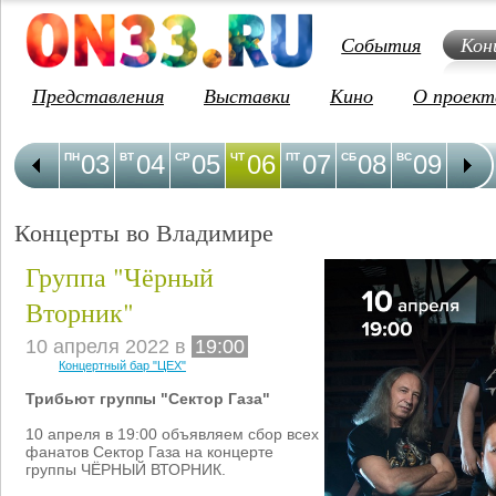
События
Кон
Представления
Выставки
Кино
О проект
03
04
05
06
07
08
09
1
ПН
ВТ
СР
ЧТ
ПТ
СБ
ВС
ПН
Концерты во Владимире
Группа "Чёрный
Вторник"
10 апреля 2022 в
19:00
Концертный бар "ЦЕХ"
Трибьют группы "Сектор Газа"
10 апреля в 19:00 объявляем сбор всех
фанатов Сектор Газа на концерте
группы ЧЁРНЫЙ ВТОРНИК.