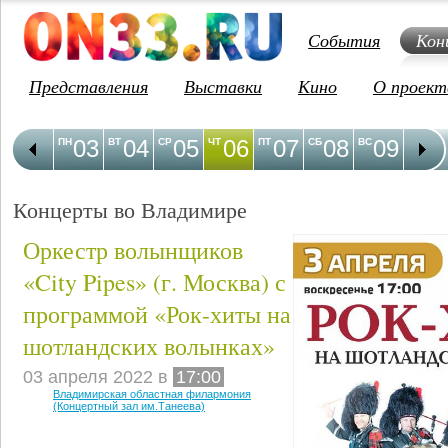
События
Кон
Представления
Выставки
Кино
О проект
03
04
05
06
07
08
09
1
ПН
ВТ
СР
ЧТ
ПТ
СБ
ВС
ПН
Концерты во Владимире
Оркестр волынщиков
«City Pipes» (г. Москва) с
программой «Рок-хиты на
шотландских волынках»
03 апреля 2022 в
17:00
Владимирская областная филармония
(Концертный зал им.Танеева)