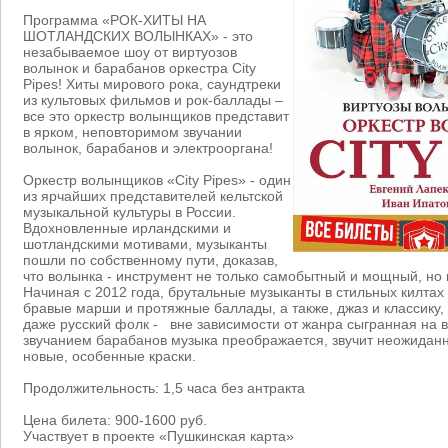
Программа «РОК-ХИТЫ НА
ШОТЛАНДСКИХ ВОЛЫНКАХ» - это
незабываемое шоу от виртуозов
волынок и барабанов оркестра City
Pipes! Хиты мирового рока, саундтреки
из культовых фильмов и рок-баллады –
все это оркестр волынщиков представит
в ярком, неповторимом звучании
волынок, барабанов и электрооргана!
Оркестр волынщиков «City Pipes» - один
из ярчайших представителей кельтской
музыкальной культуры в России.
Вдохновленные ирландскими и
шотландскими мотивами, музыканты
пошли по собственному пути, доказав,
что волынка - инструмент не только самобытный и мощный, но
Начиная с 2012 года, брутальные музыканты в стильных килтах
бравые марши и протяжные баллады, а также, джаз и классику,
даже русский фолк - вне зависимости от жанра сыгранная на 
звучанием барабанов музыка преображается, звучит неожиданн
новые, особенные краски.
Продолжительность: 1,5 часа без антракта
Цена билета: 900-1600 руб.
Участвует в проекте «Пушкинская карта»