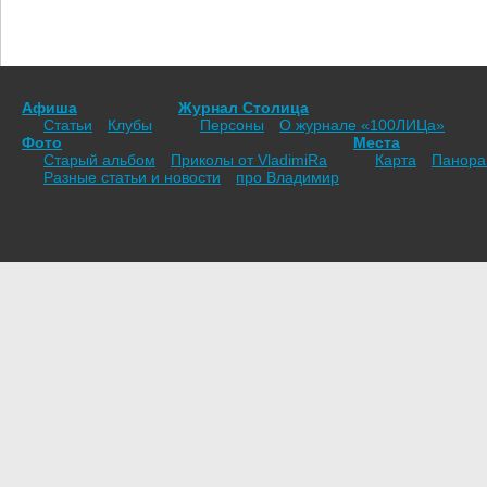
Афиша
Журнал Столица
Статьи
Клубы
Персоны
О журнале «100ЛИЦа»
Фото
Места
Старый альбом
Приколы от VladimiRа
Карта
Панор
Разные статьи и новости
про Владимир