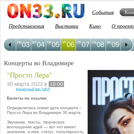
События
Кон
Представления
Выставки
Кино
О проект
03
04
05
06
07
08
09
1
ПН
ВТ
СР
ЧТ
ПТ
СБ
ВС
ПН
Концерты во Владимире
"Просто Лера"
30 марта 2023 в
19:00
Концертный бар "ЦЕХ"
Билеты по ссылке:
Определилась новая дата концерта –
Просто Лера во Владимире 30 марта.
Звучание, тексты, творческое
воплощение идей — вот что имеет
значение, а имя, статус, популярность,