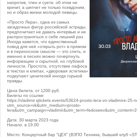
напротив, тлен и суета: об этом не
кричит, а шепчет не только псевдоним,
но и образ жизни молодой певицы.
«Просто Лера», одна из самых
загадочных фигур российской эстрады,
предпочитает не давать интервью и не
распространяться о себе лишний раз.
Иногда кажется, что единственный
повод для неё «открыть рот» в прямом
и в переносном смысле — это спеть, и
именно в песнях можно почерпнуть
информацию о скрытной, но глубокой
личности. Простота, отсутствие пафоса
в текстах и клипах, «дворовая эстетика»
подкупают ценителей иногда горькой
правды.
Цена билета: от 1200 руб.
Билеты по ссылке:
https://vladimir.qtickets.events/53624-prosto-lera-vo-vladimire-25-
utm_source=vk&utm_medium=prosto-
lera&utm_campaign=vladimir&utm_term=fedoseev&utm_content=2
Дата: 30 марта 2023 года
Начало: в 19.00
Место: Концертный бар "ЦЕХ" (ВЗПО Техника, бывший клуб «S