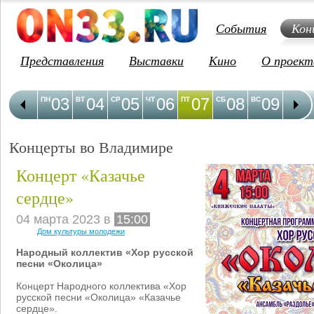
События
Кон
Представления
Выставки
Кино
О проект
03
04
05
06
07
08
09
1
ПН
ВТ
СР
ЧТ
ПТ
СБ
ВС
ПН
Концерты во Владимире
Концерт «Казачье
сердце»
04 марта 2023 в
15:00
Дом культуры молодежи
Народный коллектив «Хор русской
песни «Околица»
Концерт Народного коллектива «Хор
русской песни «Околица» «Казачье
сердце».