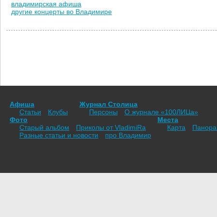
владимирская афиша
другие концерты во Владимире
Афиша
Журнал Столица
Статьи
Клубы
Персоны
О журнале «100ЛИЦа»
Фото
Места
Старый альбом
Приколы от VladimiRа
Карта
Панор
Разные статьи и новости
про Владимир