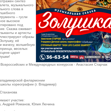
отражен синтез
алета, музыкального
льного слова в
лшебного
трумента – гусли
ное высокое
етировано под
ие. Сказка оживает
узыканты и артисты
иллюстрируют образы
Золушку, её
 и мачеху, волшебную
 принца, веселых
 сцене царит
лушки!
 Всероссийских и Международных конкурсов - Анастасия Старчак
 владимирской филармонии
 школы хореографии (г. Владимир)
 Стаханова
имают участие:
в, Андрей Романов, Юлия Лючина