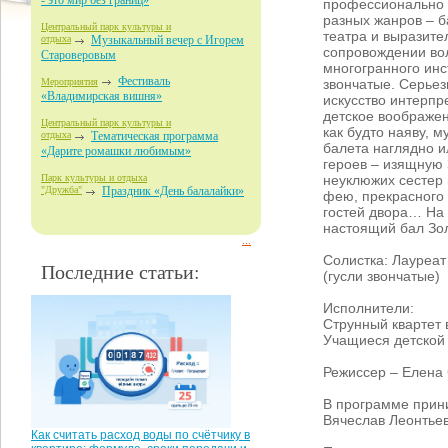
- это мир без границ»
профессионально 
разных жанров – б
Центральный парк культуры и
театра и выразите
отдыха
Музыкальный вечер с Игорем
сопровождении во
Староверовым
многогранного инс
Фестиваль
звончатые. Серьез
Мероприятия
«Владимирская вишня»
искусство интерпр
детское воображен
Центральный парк культуры и
как будто наяву, м
отдыха
Тематическая программа
балета наглядно 
«Дарите ромашки любимым»
героев – изящную 
неуклюжих сестер
Парк культуры и отдыха
"Дружба"
Праздник «День балалайки»
фею, прекрасного
гостей двора… На
настоящий бал Зо
...
Солистка: Лауреат
Последние статьи:
(гусли звончатые)
Исполнители:
Струнный квартет
Учащиеся детской
Режиссер – Елена
В программе прин
Вячеслав Леонтье
Как считать расход воды по счётчику в