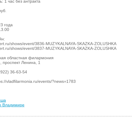
: 1 час без антракта
руб.
23 года
13.00
йн:
oncert.ru/shows/event/3836-MUZYKALNAYA-SKAZKA-ZOLUSHKA
oncert.ru/shows/event/3837-MUZYKALNAYA-SKAZKA-ZOLUSHKA
кая областная филармония
, проспект Ленина, 1
4922) 36-63-54
://vladfilarmonia.ru/events/?news=1783
иша
во Владимире