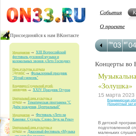
События
К
О проекте
Присоединяйся к нам ВКонтакте
03
0
ПН
ВТ
XIII Всероссийский
Мероприятия
фестиваль духовной музыки и
колокольных звонов «Лето Господне»
Концерты во 
Парк культуры и отдыха
Музыкальна
"Дружба"
Фольклорный праздник
"Играй гармонь"
«Золушка»
Владимиро-Суздальский музей-
заповедник
XXIV Праздник Огурца
15 марта 2023
Центральный парк культуры и
Владимирская об
отдыха
Тематическая программа "С
(Концертный зал 
Днём рождения, Центральный"
Фестиваль «Лето на
Мероприятия
Каменке. Суздаль: Слово-Звук на Реке»
В детской програ
подготовленной с
Центральный парк культуры и
отдыха
Джазовый фестиваль «Музыка
маленьких слушат