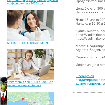
квартире: формула, сроки передачи и
Продолжительность
коэффициенты в 2026 году
Цена билета: 300 
Пушкинская карта
Дата: 15 марта 20
Начало: в 10.30 и 
Купить билет онла
https://vladimirk
https://vladimirk
Как найти "свою" стоматологию
Место: Владимирс
Адрес: г. Владимир
Справки по тел.: (
Информация с https
« вернуться
владимирская аф
Бухгалтерия для ИП без боли: что
другие концерты 
вести и как не ошибиться