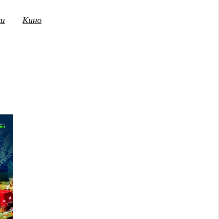
ки
Кино
3
14
15
16
17
18
19
20
21
2
ПТ
СБ
ВС
ПН
ВТ
СР
ЧТ
ПТ
СБ