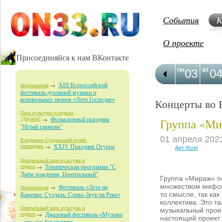
События
К
О проекте
Присоединяйся к нам ВКонтакте
03
0
ПН
ВТ
XIII Всероссийский
Мероприятия
фестиваль духовной музыки и
колокольных звонов «Лето Господне»
Концерты во 
Парк культуры и отдыха
Группа «М
"Дружба"
Фольклорный праздник
"Играй гармонь"
01 апреля 202
Владимиро-Суздальский музей-
заповедник
XXIV Праздник Огурца
Арт Холл
Центральный парк культуры и
отдыха
Тематическая программа "С
Днём рождения, Центральный"
Группа «Мираж» п
множеством мифов
Фестиваль «Лето на
Мероприятия
то смысле, так как
Каменке. Суздаль: Слово-Звук на Реке»
коллектива. Это т
Центральный парк культуры и
музыкальный проек
отдыха
Джазовый фестиваль «Музыка
настоящий проект 