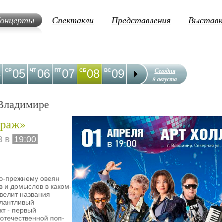
онцерты
Спектакли
Представления
Выстав
Сегодня
4
05
06
07
08
09
10
11
12
1
СР
ЧТ
ПТ
СБ
ВС
ПН
ВТ
СР
ЧТ
8 августа
Владимире
ираж»
3 в
19:00
о-прежнему овеян
 и домыслов в каком-
 велит названия
алантливый
т - первый
отечественной поп-