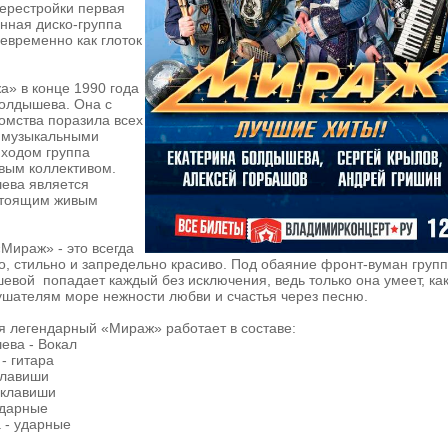
перестройки первая
нная диско-группа
евременно как глоток
» в конце 1990 года
Болдышева. Она с
омства поразила всех
 музыкальными
иходом группа
вым коллективом.
ева является
стоящим живым
Мираж» - это всегда
но, стильно и запредельно красиво. Под обаяние фронт-вуман груп
вой попадает каждый без исключения, ведь только она умеет, ка
ушателям море нежности любви и счастья через песню.
я легендарный «Мираж» работает в составе:
ева - Вокал
- гитара
клавиши
 клавиши
ударные
 - ударные