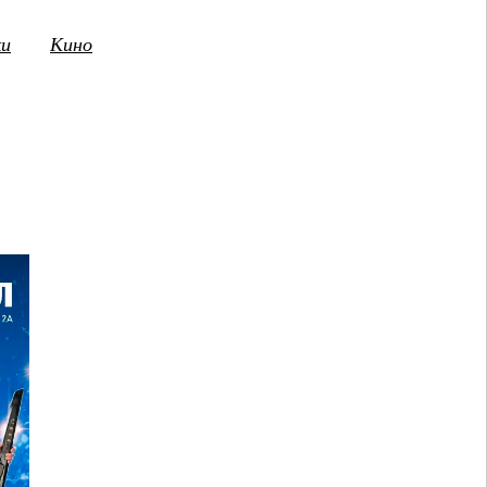
ки
Кино
3
14
15
16
17
18
19
20
21
2
ПТ
СБ
ВС
ПН
ВТ
СР
ЧТ
ПТ
СБ