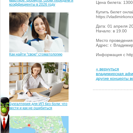
квартире: формула, сроки передачи и
Цена билета: 1300
коэффициенты в 2026 году
Купить билет онла
https://vladimirk
Дата: 01 апреля 2
Начало: в 19.00
Место проведения
Адрес: г. Владимир
Как найти "свою" стоматологию
Информация с https
« вернуться
владимирская аф
другие концерты 
Бухгалтерия для ИП без боли: что
вести и как не ошибиться