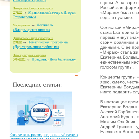
- это мир без границ»
сцены. А на заре 
Российская фирме
Центральный парк культуры и
«Мираж» была сво
отдыха
Музыкальный вечер с Игорем
воды в пустыне.
Староверовым
Фестиваль
Мероприятия
Солисткой «Миража
«Владимирская вишня»
стала Екатерина 
первых минут знак
Центральный парк культуры и
своим обаянием и
отдыха
Тематическая программа
данными. С ее пр
«Дарите ромашки любимым»
«Мираж» стала жи
Парк культуры и отдыха
Екатерина Болдыш
"Дружба"
Праздник «День балалайки»
единственным на
голосом группы.
...
Концерты группы «
ярко, смело, чест
Последние статьи:
Екатерины Болдыше
никто подарить сл
В настоящее врем
Екатерина Болдыш
Алексей Горбашев 
Анатолий Куров - 
Максим Олейник -
Андрей Гришин - 
Елезавета Волкова
Как считать расход воды по счётчику в