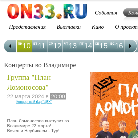
События
Кон
Представления
Выставки
Кино
О проект
10
11
12
13
14
15
16
1
ПН
ВТ
СР
ЧТ
ПТ
СБ
ВС
ПН
Концерты во Владимире
Группа "План
Ломоносова"
22 марта 2024 в
20:00
Концертный бар "ЦЕХ"
План Ломоносова выступит во
Владимире 22 марта!
Вечен и Неубиваем - Тур!