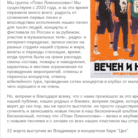
Мы группа «План Ломоносова»! Мы
существуем с 2010 года, и за это время
пережили много всего: радость от
сочинения первых песен и
впоследствии исполнение наших песен
для тысяч людей, концерты и
фестивали по России и за рубежом,
участие в музыкальных теле-, радио- и
интернет-передачах, записи песен на
разных студиях нашей страны и мира,
взлеты и периоды стагнации, время,
когда группа была на грани распада,
смены состава, пожары и наводнения,
карантины и жесткие ограничения по
проведению мероприятий, отмены и
переносы концертов, отмену
юбилейного тура, проведение сотен концертов в клубах от мал
чего хорошего и не очень.
Но, вопреки и благодаря всему, что с нами произошло за это в
нашей публики, наших родных и близких, вопреки людям, котор
верят до сих пор, мы не просто выстояли, не просто существу
сочинять и записывать новые песни в наш бесконечный альбо
Бесконечный, потому что «План Ломоносова» – вечен и неубив
с новыми песнями и с хитами со всех наших пластинок мы отпр
22 марта выступим во Владимире в концертном баре "Цех".