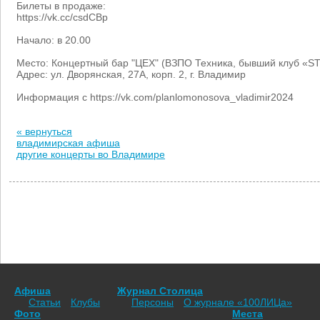
Билеты в продаже:
https://vk.cc/csdCBp
Начало: в 20.00
Место: Концертный бар "ЦЕХ" (ВЗПО Техника, бывший клуб «S
Адрес: ул. Дворянская, 27А, корп. 2, г. Владимир
Информация с https://vk.com/planlomonosova_vladimir2024
« вернуться
владимирская афиша
другие концерты во Владимире
Афиша
Журнал Столица
Статьи
Клубы
Персоны
О журнале «100ЛИЦа»
Фото
Места