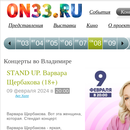
События
Кон
Представления
Выставки
Кино
О проект
03
04
05
06
07
08
09
1
ПН
ВТ
СР
ЧТ
ПТ
СБ
ВС
ПН
Концерты во Владимире
STAND UP. Варвара
Щербакова (18+)
09 февраля 2024 в
20:00
Арт Холл
Варвара Щербакова. Вот эта женщина,
которая. Стендап концерт.
Варвара Щербакова - яркая,