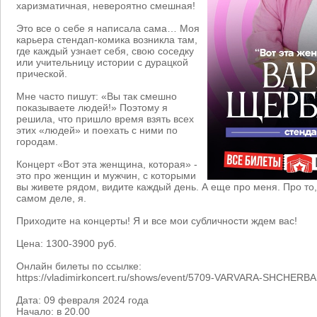
харизматичная, невероятно смешная!
Это все о себе я написала сама… Моя
карьера стендап-комика возникла там,
где каждый узнает себя, свою соседку
или учительницу истории с дурацкой
прической.
Мне часто пишут: «Вы так смешно
показываете людей!» Поэтому я
решила, что пришло время взять всех
этих «людей» и поехать с ними по
городам.
Концерт «Вот эта женщина, которая» -
это про женщин и мужчин, с которыми
вы живете рядом, видите каждый день. А еще про меня. Про то
самом деле, я.
Приходите на концерты! Я и все мои субличности ждем вас!
Цена: 1300-3900 руб.
Онлайн билеты по ссылке:
https://vladimirkoncert.ru/shows/event/5709-VARVARA-SHCHERB
Дата: 09 февраля 2024 года
Начало: в 20.00