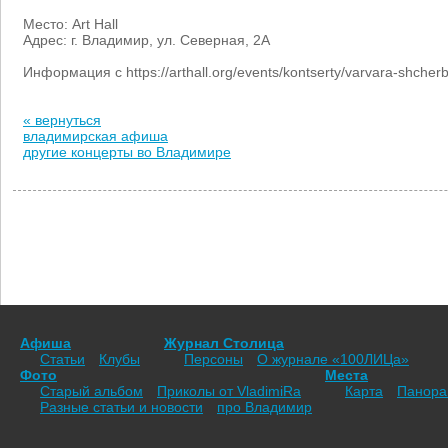
Место: Art Hall
Адрес: г. Владимир, ул. Северная, 2А
Информация с https://arthall.org/events/kontserty/varvara-shcher
« вернуться
владимирская афиша
другие концерты во Владимире
Афиша
Журнал Столица
Статьи
Клубы
Персоны
О журнале «100ЛИЦа»
Фото
Места
Старый альбом
Приколы от VladimiRа
Карта
Панор
Разные статьи и новости
про Владимир