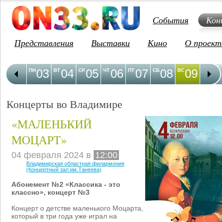
События
Кон
Представления
Выставки
Кино
О проект
03
04
05
06
07
08
09
1
ПН
ВТ
СР
ЧТ
ПТ
СБ
ВС
ПН
Концерты во Владимире
«МАЛЕНЬКИЙ
МОЦАРТ»
04 февраля 2024 в
12:00
Владимирская областная филармония
(Концертный зал им.Танеева)
Абонемент №2 «Классика - это
классно», концерт №3
Концерт о детстве маленького Моцарта,
который в три года уже играл на