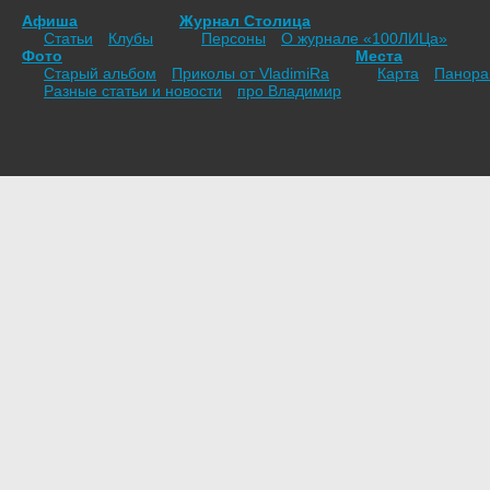
Афиша
Журнал Столица
Статьи
Клубы
Персоны
О журнале «100ЛИЦа»
Фото
Места
Старый альбом
Приколы от VladimiRа
Карта
Панор
Разные статьи и новости
про Владимир