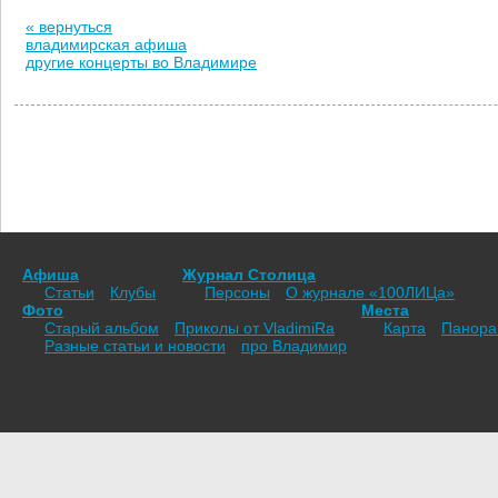
« вернуться
владимирская афиша
другие концерты во Владимире
Афиша
Журнал Столица
Статьи
Клубы
Персоны
О журнале «100ЛИЦа»
Фото
Места
Старый альбом
Приколы от VladimiRа
Карта
Панор
Разные статьи и новости
про Владимир