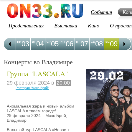
События
Кон
Представления
Выставки
Кино
О проект
03
04
05
06
07
08
09
1
ПН
ВТ
СР
ЧТ
ПТ
СБ
ВС
ПН
Концерты во Владимире
Группа "LASCALA"
29 февраля 2024 в
20:00
Ресторан "Макс Брой"
Аномальная жара и новый альбом
LASCALA в твоём городе!
29 февраля 2024 – Макс Брой,
Владимир
Большой тур LASCALA «Новое +